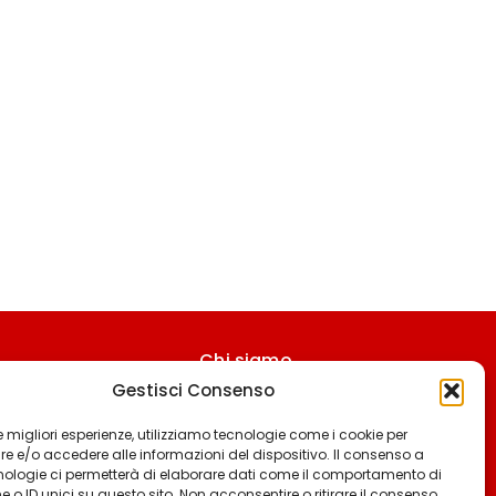
Chi siamo
Gestisci Consenso
Contattaci
Termini & Condizioni
 le migliori esperienze, utilizziamo tecnologie come i cookie per
 e/o accedere alle informazioni del dispositivo. Il consenso a
Cookie policy
nologie ci permetterà di elaborare dati come il comportamento di
 o ID unici su questo sito. Non acconsentire o ritirare il consenso