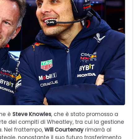
one è
Steve Knowles
, che è stato promosso a
te dei compiti di Wheatley, tra cui la gestione
a. Nel frattempo,
Will Courtenay
rimarrà al
ategie, nonostante il suo futuro trasferimento