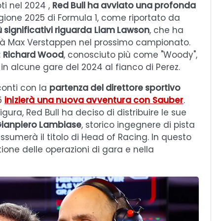
ti nel 2024 ,
Red Bull ha avviato una profonda
agione 2025 di Formula 1, come riportato da
significativi riguarda
Liam Lawson
, che ha
herà Max Verstappen nel prossimo campionato.
:
Richard Wood
, conosciuto più come "Woody",
in alcune gare del 2024 al fianco di Perez.
conti con la
partenza del direttore sportivo
25
inizierà una nuova avventura con Sauber
.
igura, Red Bull ha deciso di distribuire le sue
ianpiero Lambiase
, storico ingegnere di pista
ssumerà il titolo di Head of Racing. In questo
one delle operazioni di gara e nella