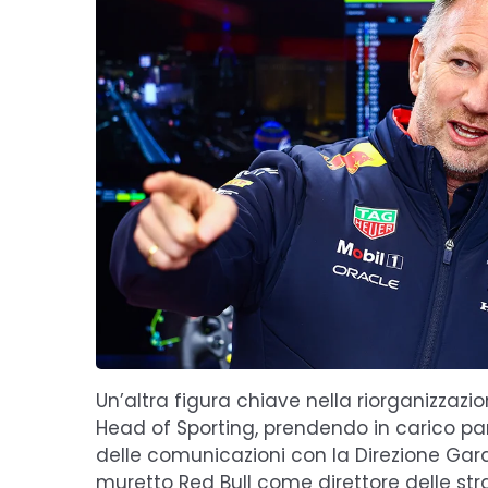
Un’altra figura chiave nella riorganizzazi
Head of Sporting, prendendo in carico par
delle comunicazioni con la Direzione Gar
muretto Red Bull come direttore delle str