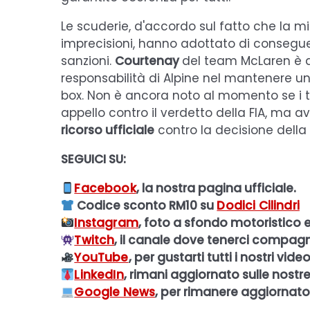
Le scuderie, d'accordo sul fatto che la m
imprecisioni, hanno adottato di conseguen
sanzioni.
Courtenay
del team McLaren è d
responsabilità di Alpine nel mantenere un
box. Non è ancora noto al momento se i 
appello contro il verdetto della FIA, ma
ricorso ufficiale
contro la decisione della
SEGUICI SU:
Facebook
, la nostra pagina ufficiale.
Codice sconto RM10 su
Dodici Cilindri
Instagram
, foto a sfondo motoristico e
Twitch
, il canale dove tenerci compagni
YouTube
, per gustarti tutti i nostri video
LinkedIn
, rimani aggiornato sulle nostre
Google News
, per rimanere aggiornato