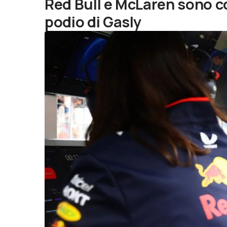
Red Bull e McLaren sono co
podio di Gasly