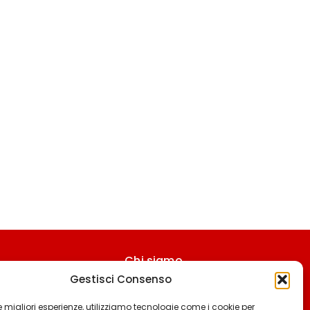
Chi siamo
Gestisci Consenso
Contattaci
Termini & Condizioni
 le migliori esperienze, utilizziamo tecnologie come i cookie per