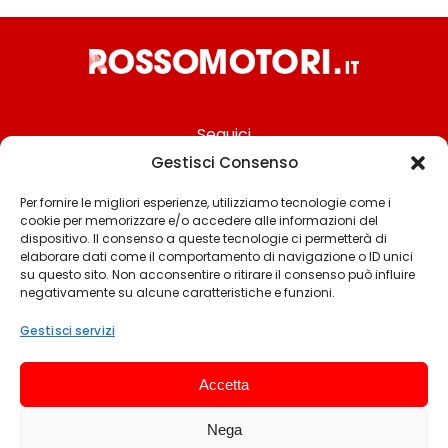
Seguici
Gestisci Consenso
Per fornire le migliori esperienze, utilizziamo tecnologie come i
cookie per memorizzare e/o accedere alle informazioni del
Chi siamo
dispositivo. Il consenso a queste tecnologie ci permetterà di
elaborare dati come il comportamento di navigazione o ID unici
Contattaci
su questo sito. Non acconsentire o ritirare il consenso può influire
negativamente su alcune caratteristiche e funzioni.
Termini & Condizioni
Cookie policy
Gestisci servizi
Privacy policy
Accetta
Cookie settings
Nega