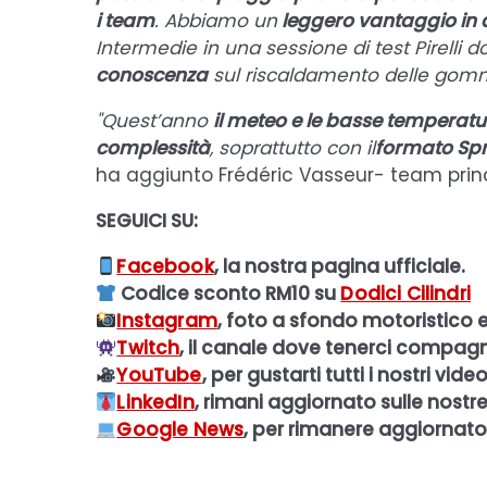
i team
. Abbiamo un
leggero vantaggio in 
Intermedie in una sessione di test Pirelli 
conoscenza
sul riscaldamento delle gomm
"Quest’anno
il meteo e le basse temperatur
complessità
, soprattutto con il
formato Spr
ha aggiunto Frédéric Vasseur- team princi
SEGUICI SU:
Facebook
, la nostra pagina ufficiale.
Codice sconto RM10 su
Dodici Cilindri
Instagram
, foto a sfondo motoristico e
Twitch
, il canale dove tenerci compagni
YouTube
, per gustarti tutti i nostri video
LinkedIn
, rimani aggiornato sulle nostre
Google News
, per rimanere aggiornato