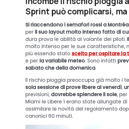
Incombe il rischio pioggia 
Sprint può complicarsi, ma 
Si riaccendono i semafori rossi a Montréa
per
il suo layout molto intenso fatto di cur
dura prova le abilità al volante dei piloti.
molto intenso per le sue caratteristiche
più essendo stato
scelto per ospitare la 
e per
la variabile meteo
. Sono infatti
prev
sabato che della domenica
.
Il rischio pioggia preoccupa già molto i 
sola sessione di prove libere al venerdì
,
un
previsioni,
dovrebbe splendere il sole
, per
Miami le Libere 1 erano state allungate di
assimilare le novità del regolamento dopo 
canonici 60 minuti.