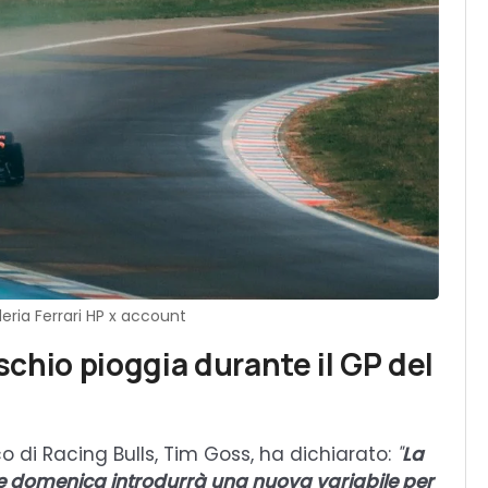
eria Ferrari HP x account
ischio pioggia durante il GP del
ico di Racing Bulls, Tim Goss, ha dichiarato:
"
La
o e domenica introdurrà una nuova variabile per