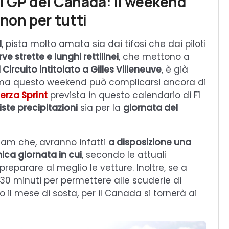
al GP del Canada: il weekend
non per tutti
l
, pista molto amata sia dai tifosi che dai piloti
ve strette e lunghi rettilinei
, che mettono a
Il Circuito intitolato a Gilles Villeneuve
, è già
, ma questo weekend può complicarsi ancora di
terza Sprint
prevista in questo calendario di F1
iste precipitazioni
sia per la
giornata del
team che, avranno infatti
a disposizione una
ica giornata in cui
, secondo le attuali
 preparare al meglio le vetture. Inoltre, se a
 30 minuti per permettere alle scuderie di
il mese di sosta, per il Canada si tornerà ai