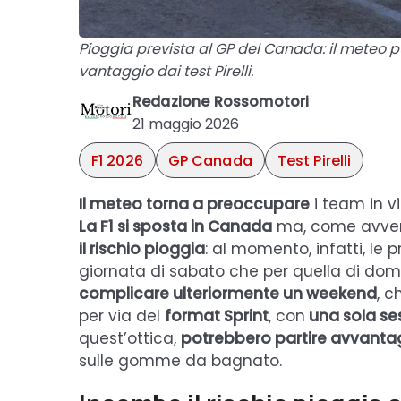
Pioggia prevista al GP del Canada: il meteo p
vantaggio dai test Pirelli.
Redazione Rossomotori
21 maggio 2026
F1 2026
GP Canada
Test Pirelli
Il meteo torna a preoccupare
i team in v
La F1 si sposta in Canada
ma, come avvenu
il rischio pioggia
: al momento, infatti, le p
giornata di sabato che per quella di do
complicare ulteriormente un weekend
, c
per via del
format Sprint
, con
una sola ses
quest’ottica,
potrebbero partire avvantaggi
sulle gomme da bagnato.