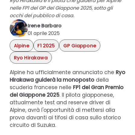
Ryo Hirakawa è il pilota che guiderà per Alpine
nelle FP1 del GP del Giappone 2025, sotto gli
occhi del pubblico di casa.
Irene Barbaro
01 aprile 2025
Alpine
F1 2025
GP Giappone
Ryo Hirakawa
Alpine ha ufficialmente annunciato che
Ryo
Hirakawa guiderà la monoposto
della
scuderia francese nelle
FP1 del Gran Premio
del Giappone 2025
. Il pilota giapponese,
attualmente test and reserve driver di
Alpine, avrà l'opportunità di mettersi alla
prova davanti ai tifosi di casa sullo storico
circuito di Suzuka.