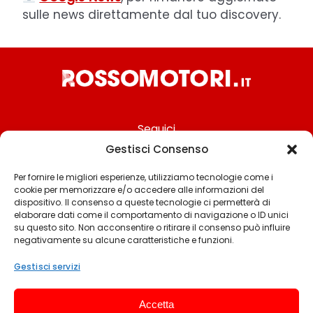
sulle news direttamente dal tuo discovery.
Seguici
Gestisci Consenso
Per fornire le migliori esperienze, utilizziamo tecnologie come i
cookie per memorizzare e/o accedere alle informazioni del
Chi siamo
dispositivo. Il consenso a queste tecnologie ci permetterà di
elaborare dati come il comportamento di navigazione o ID unici
Contattaci
su questo sito. Non acconsentire o ritirare il consenso può influire
negativamente su alcune caratteristiche e funzioni.
Termini & Condizioni
Cookie policy
Gestisci servizi
Privacy policy
Accetta