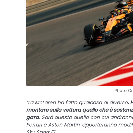
Photo Cr
“La McLaren ha fatto qualcosa di diverso
. 
montare sulla vettura quello che è sosta
gara
. Sarà questo quello con cui andrann
Ferrari e Aston Martin, apporteranno modif
Sky Sport F1.