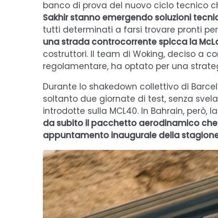
banco di prova del nuovo ciclo tecnico 
Sakhir stanno emergendo soluzioni tecnich
tutti determinati a farsi trovare pronti pe
una strada controcorrente spicca la McL
costruttori. Il team di Woking, deciso a c
regolamentare, ha optato per una strateg
Durante lo shakedown collettivo di Barce
soltanto due giornate di test, senza svel
introdotte sulla MCL40. In Bahrain, però, l
da subito il pacchetto aerodinamico che ve
appuntamento inaugurale della stagione