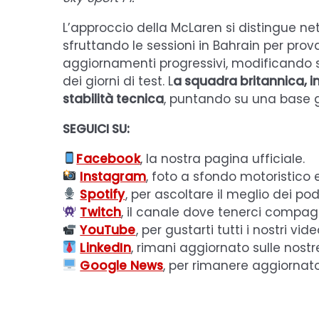
L’approccio della McLaren si distingue ne
sfruttando le sessioni in Bahrain per prova
aggiornamenti progressivi, modificando 
dei giorni di test. L
a squadra britannica, in
stabilità tecnica
, puntando su una base gi
SEGUICI SU:
Facebook
, la nostra pagina ufficiale.
Instagram
, foto a sfondo motoristico 
Spotify
, per ascoltare il meglio dei pod
Twitch
, il canale dove tenerci compagn
YouTube
, per gustarti tutti i nostri vide
LinkedIn
, rimani aggiornato sulle nostr
Google News
, per rimanere aggiornat