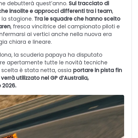
che debutterà quest’anno.
Sul tracciato di
e insolite e approcci differenti tra i team
,
r la stagione.
Tra le squadre che hanno scelto
aren
, fresca vincitrice del campionato piloti e
onfermarsi ai vertici anche nella nuova era
ia chiara e lineare.
llona, la scuderia papaya ha disputato
are apertamente tutte le novità tecniche
a scelta è stata netta, ossia
portare in pista fin
rrà utilizzato nel GP d’Australia,
 2026.