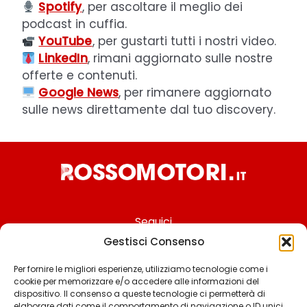
Spotify
, per ascoltare il meglio dei
podcast in cuffia.
YouTube
, per gustarti tutti i nostri video.
LinkedIn
, rimani aggiornato sulle nostre
offerte e contenuti.
Google News
, per rimanere aggiornato
sulle news direttamente dal tuo discovery.
Seguici
Gestisci Consenso
Per fornire le migliori esperienze, utilizziamo tecnologie come i
cookie per memorizzare e/o accedere alle informazioni del
Chi siamo
dispositivo. Il consenso a queste tecnologie ci permetterà di
elaborare dati come il comportamento di navigazione o ID unici