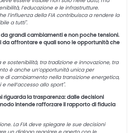
 deve essere visibile non solo nelle auto, ma
bilità, l’educazione e le infrastrutture.
e l’influenza della FIA contribuisca a rendere la
le a tutti".
o da grandi cambiamenti e non poche tensioni.
ti da affrontare e quali sono le opportunità che
ta e sostenibilità, tra tradizione e innovazione, tra
o è anche un’opportunità unica per
re di cambiamento nella transizione energetica,
 e nell’accesso allo sport".
ni riguarda la trasparenza: dalle decisioni
e modo intende rafforzare il rapporto di fiducia
one. La FIA deve spiegare le sue decisioni
rare un dialogo regolare e aperto con le