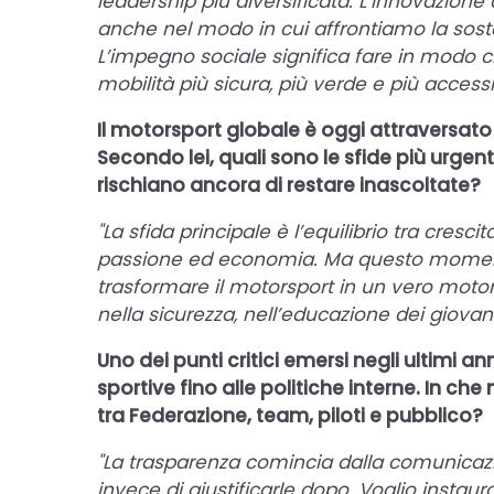
leadership più diversificata. L’innovazione
anche nel modo in cui affrontiamo la sosteni
L’impegno sociale significa fare in modo ch
mobilità più sicura, più verde e più accessibi
Il motorsport globale è oggi attraversat
Secondo lei, quali sono le sfide più urgen
rischiano ancora di restare inascoltate?
"La sfida principale è l’equilibrio tra cresci
passione ed economia. Ma questo moment
trasformare il motorsport in un vero moto
nella sicurezza, nell’educazione dei giovani
Uno dei punti critici emersi negli ultimi an
sportive fino alle politiche interne. In ch
tra Federazione, team, piloti e pubblico?
"La trasparenza comincia dalla comunicazi
invece di giustificarle dopo. Voglio instau