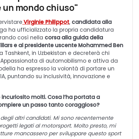
e un mondo chiuso"
ervistare
Virginie Philippot
,
candidata alla
a ha ufficializzato la propria candidatura
rando così nella
corsa alla guida della
Villars e al presidente uscente Mohammed Ben
re a Tashkent, in Uzbekistan e decreterà chi
i. Appassionata di automobilismo e attiva da
modella ha espresso la volontà di portare un
A, puntando su inclusività, innovazione e
 incuriosito molti. Cosa l’ha portata a
ompiere un passo tanto coraggioso?
o degli altri candidati. Mi sono recentemente
progetti legati al motorsport. Molto presto, mi
rutture mancassero per sviluppare questo sport