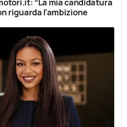
motori.it: “La mia candidatura
non riguarda l’ambizione