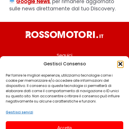
Google News
, per rimanere aggiornato
sulle news direttamente dal tuo Discovery.
Seguici
Gestisci Consenso
Per fornire le migliori esperienze, utilizziamo tecnologie come i
cookie per memorizzare e/o accedere alle informazioni del
Chi siamo
dispositivo. Il consenso a queste tecnologie ci permetterà di
elaborare dati come il comportamento di navigazione o ID unici
Contattaci
su questo sito. Non acconsentire o ritirare il consenso può influire
negativamente su alcune caratteristiche e funzioni.
Termini & Condizioni
Cookie policy
Gestisci servizi
Privacy policy
Accetta