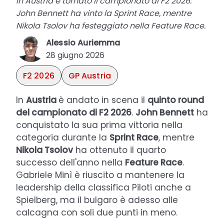
In Austria è tornato il campionato di F2 2026:
John Bennett ha vinto la Sprint Race, mentre
Nikola Tsolov ha festeggiato nella Feature Race.
Alessio Auriemma
28 giugno 2026
F2 2026
GP Austria
In
Austria
è andato in scena il
quinto round
del campionato di F2 2026
.
John Bennett
ha
conquistato la sua prima vittoria nella
categoria durante la
Sprint Race
, mentre
Nikola Tsolov
ha ottenuto il quarto
successo dell'anno nella
Feature Race
.
Gabriele Minì è riuscito a mantenere la
leadership della classifica Piloti anche a
Spielberg, ma il bulgaro è adesso alle
calcagna con soli due punti in meno.