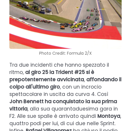
Photo Credit: Formula 2/X
Tra due incidenti che hanno spezzato il
ritmo,
al giro 25 la Trident #25 si è
prepotentemente avvicinata
,
affondando il
colpo all'ultimo giro
, con un incrocio
spettacolare in uscita da curva 4. Così
John Bennett ha conquistato la sua prima
vittoria
, alla sua quarantaduesima gara in
F2. Alle sue spalle è arrivato quindi
Montoya
,
quattro podi per lui, di cui due nelle Sprint.
Infine,
Rafael Villagomez
ha chiuso il podio,