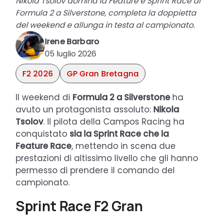
Nikola Tsolov domina la Feature e Sprint Race di
Formula 2 a Silverstone, completa la doppietta
del weekend e allunga in testa al campionato.
Irene Barbaro
05 luglio 2026
F2 2026
GP Gran Bretagna
Il weekend di
Formula 2 a Silverstone
ha
avuto un protagonista assoluto:
Nikola
Tsolov
. Il pilota della Campos Racing ha
conquistato
sia la Sprint Race che la
Feature Race
, mettendo in scena due
prestazioni di altissimo livello che gli hanno
permesso di prendere il comando del
campionato.
Sprint Race F2 Gran