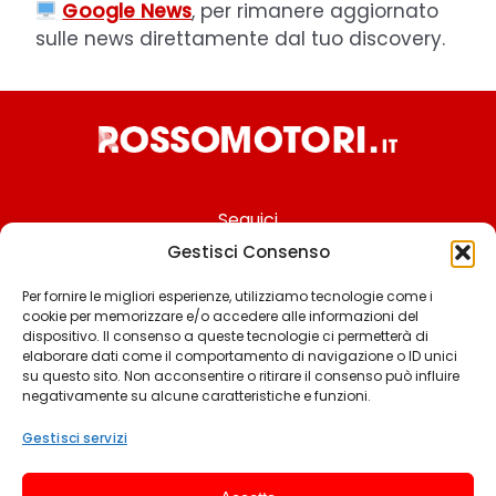
Google News
, per rimanere aggiornato
sulle news direttamente dal tuo discovery.
Seguici
Gestisci Consenso
Per fornire le migliori esperienze, utilizziamo tecnologie come i
cookie per memorizzare e/o accedere alle informazioni del
Chi siamo
dispositivo. Il consenso a queste tecnologie ci permetterà di
elaborare dati come il comportamento di navigazione o ID unici
Contattaci
su questo sito. Non acconsentire o ritirare il consenso può influire
negativamente su alcune caratteristiche e funzioni.
Termini & Condizioni
Cookie policy
Gestisci servizi
Privacy policy