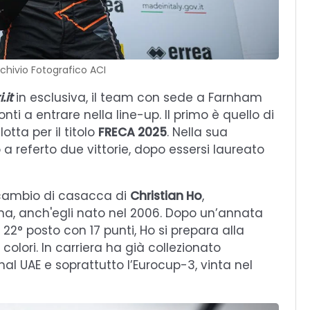
rchivio Fotografico ACI
.it
in esclusiva, il team con sede a Farnham
nti a entrare nella line-up. Il primo è quello di
lotta per il titolo
FRECA 2025
. Nella sua
referto due vittorie, dopo essersi laureato
l cambio di casacca di
Christian Ho
,
a, anch'egli nato nel 2006. Dopo un’annata
l 22° posto con 17 punti, Ho si prepara alla
colori. In carriera ha già collezionato
al UAE e soprattutto l’Eurocup-3, vinta nel