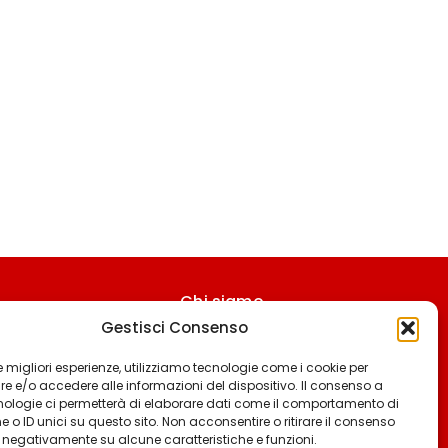
Chi siamo
Gestisci Consenso
Contattaci
Termini & Condizioni
 le migliori esperienze, utilizziamo tecnologie come i cookie per
 e/o accedere alle informazioni del dispositivo. Il consenso a
Cookie policy
nologie ci permetterà di elaborare dati come il comportamento di
 o ID unici su questo sito. Non acconsentire o ritirare il consenso
Privacy policy
e negativamente su alcune caratteristiche e funzioni.