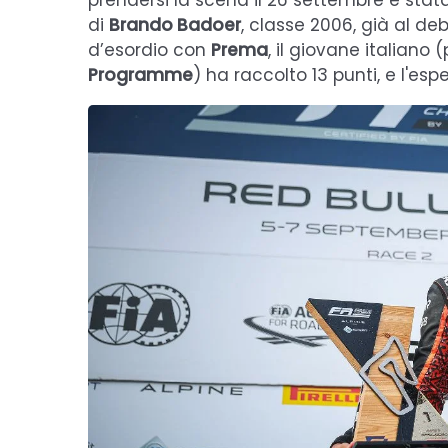
prendersi la scena il 26 settembre è stata 
di
Brando Badoer
, classe 2006, già al de
d’esordio con
Prema
, il giovane italiano 
Programme
) ha raccolto 13 punti, e l'es