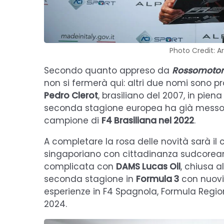
Photo Credit: A
Secondo quanto appreso da
Rossomotori
non si fermerà qui: altri due nomi sono pro
Pedro Clerot
, brasiliano del 2007, in piena 
seconda stagione europea ha già messo a 
campione di
F4 Brasiliana nel 2022
.
A completare la rosa delle novità sarà i
singaporiano con cittadinanza sudcorean
complicata con
DAMS Lucas Oil
, chiusa a
seconda stagione in
Formula 3
con nuovi 
esperienze in F4 Spagnola, Formula Region
2024.