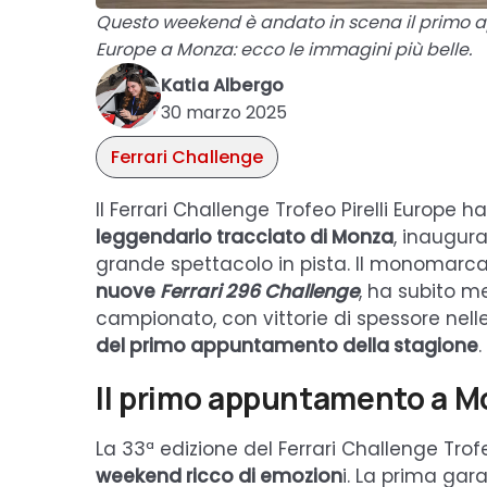
Questo weekend è andato in scena il primo ap
Europe a Monza: ecco le immagini più belle.
Katia Albergo
30 marzo 2025
Ferrari Challenge
Il Ferrari Challenge Trofeo Pirelli Europe ha
leggendario tracciato di Monza
, inaugur
grande spettacolo in pista. Il monomarca
nuove
Ferrari 296 Challenge
, ha subito me
campionato, con vittorie di spessore nell
del primo appuntamento della stagione
.
Il primo appuntamento a M
La 33ª edizione del Ferrari Challenge Trofe
weekend ricco di emozion
i. La prima ga