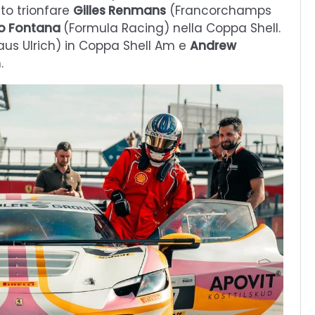
sto trionfare
Gilles Renmans
(Francorchamps
io Fontana
(Formula Racing) nella Coppa Shell.
us Ulrich) in Coppa Shell Am e
Andrew
.