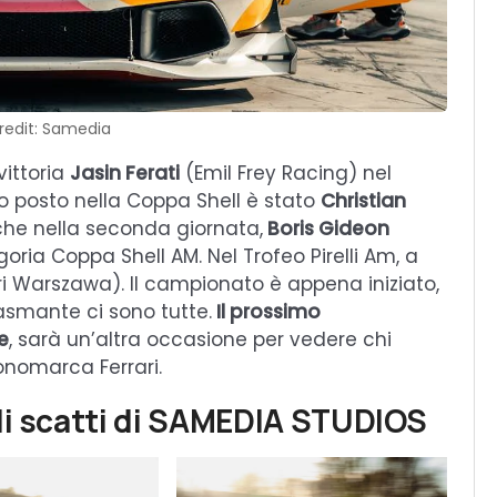
redit: Samedia
vittoria
Jasin Ferati
(Emil Frey Racing) nel
imo posto nella Coppa Shell è stato
Christian
he nella seconda giornata,
Boris Gideon
oria Coppa Shell AM. Nel Trofeo Pirelli Am, a
ri Warszawa). Il campionato è appena iniziato,
smante ci sono tutte.
Il prossimo
e
, sarà un’altra occasione per vedere chi
onomarca Ferrari.
li scatti di SAMEDIA STUDIOS