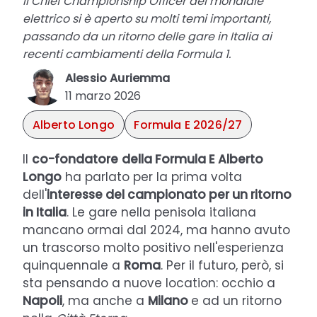
Il Chief Championship Officer del mondiale
elettrico si è aperto su molti temi importanti,
passando da un ritorno delle gare in Italia ai
recenti cambiamenti della Formula 1.
Alessio Auriemma
11 marzo 2026
Alberto Longo
Formula E 2026/27
Il
co-fondatore
della Formula E Alberto
Longo
ha parlato per la prima volta
dell'
interesse del campionato per un ritorno
in Italia
. Le gare nella penisola italiana
mancano ormai dal 2024, ma hanno avuto
un trascorso molto positivo nell'esperienza
quinquennale a
Roma
. Per il futuro, però, si
sta pensando a nuove location: occhio a
Napoli
, ma anche a
Milano
e ad un ritorno