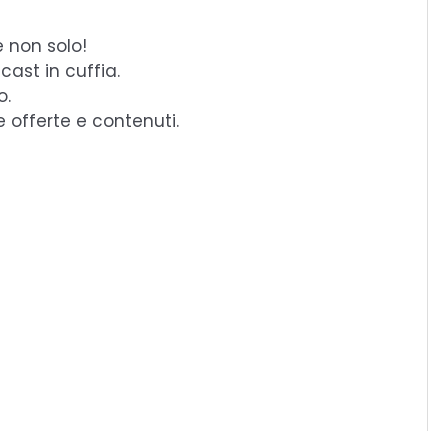
e non solo!
cast in cuffia.
o.
e offerte e contenuti.