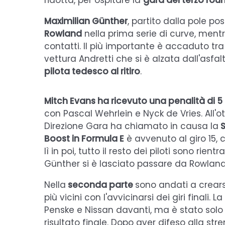
ridotta, per ospitare la
gara del terzo rou
Maximilian Günther
, partito dalla pole po
Rowland
nella prima serie di curve, mentr
contatti. Il più importante è accaduto tr
vettura Andretti che si è alzata dall'asf
pilota tedesco al ritiro
.
Mitch Evans ha ricevuto una penalità di 5
con Pascal Wehrlein e Nyck de Vries. All'otta
Direzione Gara ha chiamato in causa la
S
Boost in Formula E
è avvenuto al giro 15,
lì in poi, tutto il resto dei piloti sono rien
Günther si è lasciato passare da Rowland 
Nella
seconda parte
sono andati a crearsi
più vicini con l'avvicinarsi dei giri finali.
Penske e Nissan davanti, ma è stato solo ne
risultato finale. Dopo aver difeso alla str