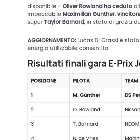
disponibile -
Oliver Rowland ha ceduto
al
impeccabile
Maximilian Gunther
,
vincitor
super
Taylor Barnard
, in stato di grazia d
AGGIORNAMENTO:
Lucas Di Grassi é stato 
energia utilizzabile consentita.
Risultati finali gara E-Prix
POSIZIONE
PILOTA
TEAM
1
M. Günther
DS Pe
2
O. Rowland
Nissa
3
T. Barnard
NEOM
4
N. de Vries
Mahin