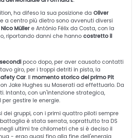
nd del Mondiale di Formula E
.
sition, ha difeso la sua posizione da
Oliver
e a centro più dietro sono avvenuti diversi
a
Nico Müller
e António Félix da Costa, con la
alto, riportando danni che hanno
costretto il
 secondi
poco dopo, per aver causato contatti
vo giro, per i troppi detriti in pista, la
afety Car
. Il
momento storico del primo Pit
 con Jake Hughes su Maserati ad effettuarlo. Da
trati. Intanto, con un'intenzione strategica,
per gestire le energie.
 dei gruppi, con i primi quattro piloti sempre
 La battaglia è stata serrata, soprattutto tra DS
gli ultimi tre chilometri che si è deciso il
enua - ergo quasi fino alla fine dell'energia