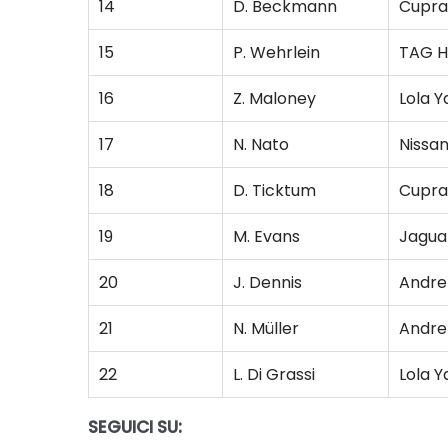
14
D. Beckmann
Cupra
15
P. Wehrlein
TAG H
16
Z. Maloney
Lola 
17
N. Nato
Nissa
18
D. Ticktum
Cupra
19
M. Evans
Jagua
20
J. Dennis
Andret
21
N. Müller
Andret
22
L. Di Grassi
Lola 
SEGUICI SU: