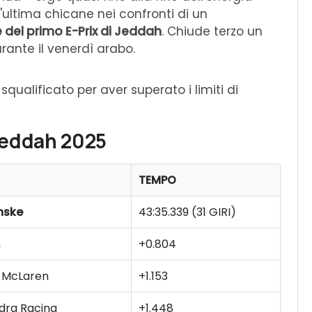
l'ultima chicane nei confronti di un
e del primo E-Prix di Jeddah
. Chiude terzo un
urante il venerdì arabo.
squalificato per aver superato i limiti di
 Jeddah 2025
TEMPO
nske
43:35.339 (31 GIRI)
n
+0.804
 McLaren
+1.153
dra Racing
+1.448