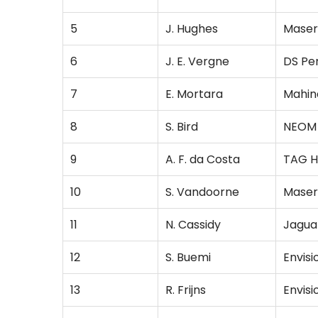
5
J. Hughes
Maser
6
J. E. Vergne
DS Pe
7
E. Mortara
Mahin
8
S. Bird
NEOM
9
A. F. da Costa
TAG H
10
S. Vandoorne
Maser
11
N. Cassidy
Jagua
12
S. Buemi
Envisi
13
R. Frijns
Envisi