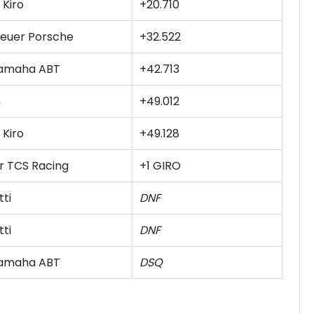
 Kiro
+20.710
euer Porsche
+32.522
Yamaha ABT
+42.713
n
+49.012
 Kiro
+49.128
r TCS Racing
+1 GIRO
ti
DNF
ti
DNF
Yamaha ABT
DSQ