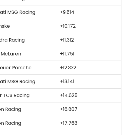
ati MSG Racing
+9.814
nske
+10.172
dra Racing
+11.312
 McLaren
+11.751
euer Porsche
+12.332
ati MSG Racing
+13.141
r TCS Racing
+14.625
on Racing
+16.807
on Racing
+17.768