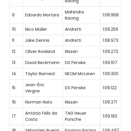
Racing
Mahindra
9
Edoardo Mortara
1:08.968
Racing
10
Nico Müller
Andretti
1:09.259
11
Jake Dennis
Andretti
1:08.973
12
Oliver Rowland
Nissan
1:09.272
13
David Beckmann
DS Penske
1:09.107
14
Taylor Barnard
NEOM McLaren
1:09.300
Jean-Éric
15
DS Penske
1:09.122
Vergne
16
Norman Nato
Nissan
1:09.371
António Félix da
TAG Heuer
17
1:09.193
Costa
Porsche
18
Sébastien Buemi
Envision Racing
1:09.497