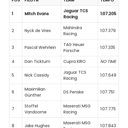
POS
PILOTA
TEAM
TEMPO
Jaguar TCS
1
Mitch Evans
1:07.205
Racing
Mahindra
2
Nyck de Vries
1:07.379
Racing
TAG Heuer
3
Pascal Wehrlein
1:07.335
Porsche
4
Dan Ticktum
Cupra KIRO
NO TIME
Jaguar TCS
5
Nick Cassidy
1:07.649
Racing
Maximilian
6
DS Penske
1:07.751
Günther
Stoffel
Maserati MSG
7
1:07.775
Vandoorne
Racing
Maserati MSG
8
Jake Hughes
1:07.843