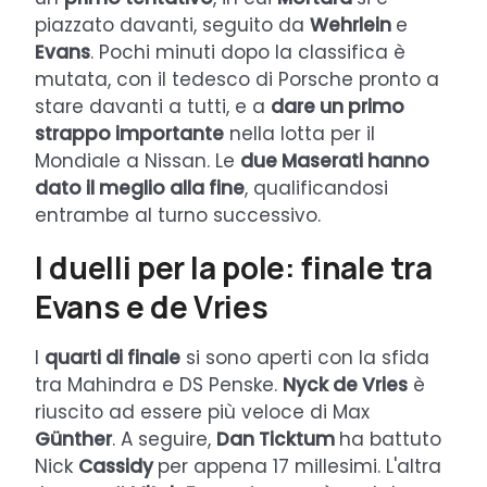
piazzato davanti, seguito da
Wehrlein
e
Evans
. Pochi minuti dopo la classifica è
mutata, con il tedesco di Porsche pronto a
stare davanti a tutti, e a
dare un primo
strappo importante
nella lotta per il
Mondiale a Nissan. Le
due Maserati hanno
dato il meglio alla fine
, qualificandosi
entrambe al turno successivo.
I duelli per la pole: finale tra
Evans e de Vries
I
quarti di finale
si sono aperti con la sfida
tra Mahindra e DS Penske.
Nyck de Vries
è
riuscito ad essere più veloce di Max
Günther
. A seguire,
Dan Ticktum
ha battuto
Nick
Cassidy
per appena 17 millesimi. L'altra