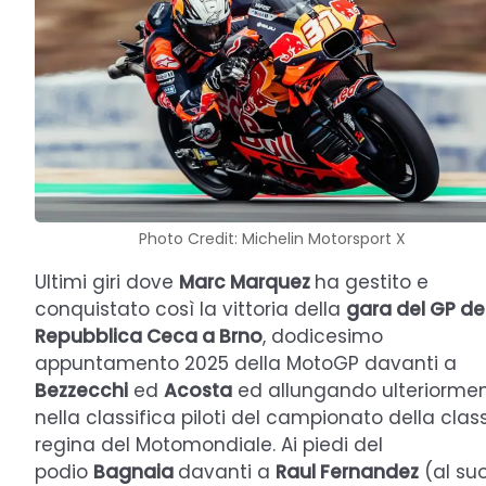
Photo Credit: Michelin Motorsport X
Ultimi giri dove
Marc Marquez
ha gestito e
conquistato così la vittoria della
gara del GP de
Repubblica Ceca a Brno
, dodicesimo
appuntamento 2025 della MotoGP davanti a
Bezzecchi
ed
Acosta
ed allungando ulteriorme
nella classifica piloti del campionato della clas
regina del Motomondiale. Ai piedi del
podio
Bagnaia
davanti a
Raul Fernandez
(al su