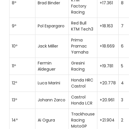
KTM
8º
Brad Binder
+17.361
8
Factory
Racing
Red Bull
9º
Pol Espargaro
+18.163
7
KTM Tech3
Prima
10º
Jack Miller
Pramac
+18.669
6
Yamaha
Fermin
Gresini
11º
+19.781
5
Aldeguer
Racing
Honda HRC
12º
Luca Marini
+20.778
4
Castrol
Castrol
13º
Johann Zarco
+20.961
3
Honda LCR
Trackhouse
14º
Ai Ogura
Racing
+21.904
2
MotoGP