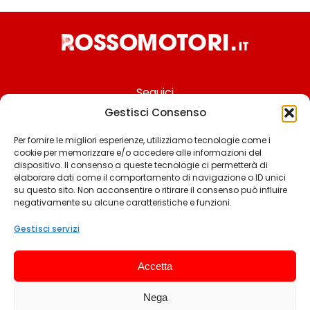
Seguici
Gestisci Consenso
Per fornire le migliori esperienze, utilizziamo tecnologie come i
cookie per memorizzare e/o accedere alle informazioni del
Chi siamo
dispositivo. Il consenso a queste tecnologie ci permetterà di
elaborare dati come il comportamento di navigazione o ID unici
Contattaci
su questo sito. Non acconsentire o ritirare il consenso può influire
negativamente su alcune caratteristiche e funzioni.
Termini & Condizioni
Cookie policy
Gestisci servizi
Privacy policy
Accetta
Cookie settings
Nega