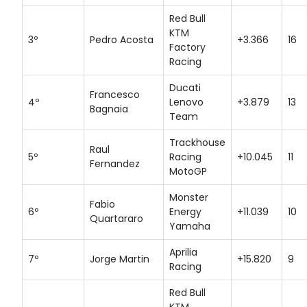
Red Bull
KTM
3º
Pedro Acosta
+3.366
16
Factory
Racing
Ducati
Francesco
4º
Lenovo
+3.879
13
Bagnaia
Team
Trackhouse
Raul
5º
Racing
+10.045
11
Fernandez
MotoGP
Monster
Fabio
6º
Energy
+11.039
10
Quartararo
Yamaha
Aprilia
7º
Jorge Martin
+15.820
9
Racing
Red Bull