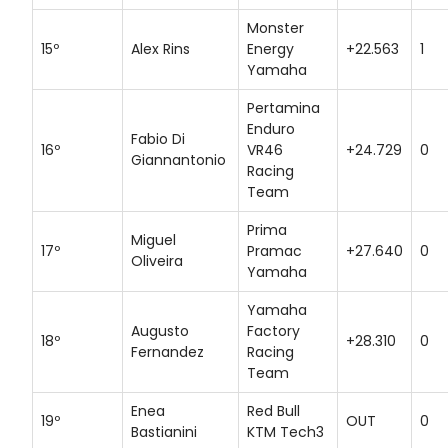
Monster
15º
Alex Rins
Energy
+22.563
1
Yamaha
Pertamina
Enduro
Fabio Di
16º
VR46
+24.729
0
Giannantonio
Racing
Team
Prima
Miguel
17º
Pramac
+27.640
0
Oliveira
Yamaha
Yamaha
Augusto
Factory
18º
+28.310
0
Fernandez
Racing
Team
Enea
Red Bull
19º
OUT
0
Bastianini
KTM Tech3