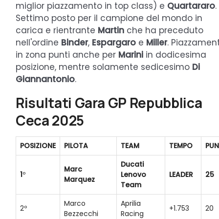
miglior piazzamento in top class) e
Quartararo
.
Settimo posto per il campione del mondo in
carica e rientrante
Martin
che ha preceduto
nell'ordine
Binder
,
Espargaro
e
Miller
. Piazzamen
in zona punti anche per
Marini
in dodicesima
posizione, mentre solamente sedicesimo
Di
Giannantonio
.
Risultati Gara GP Repubblica
Ceca 2025
POSIZIONE
PILOTA
TEAM
TEMPO
PUN
Ducati
Marc
1
º
Lenovo
LEADER
25
Marquez
Team
Marco
Aprilia
2º
+1.753
20
Bezzecchi
Racing