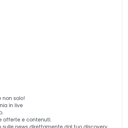
e non solo!
ia in live
o.
e offerte e contenuti.
o sulle news direttamente dal tuo discovery.