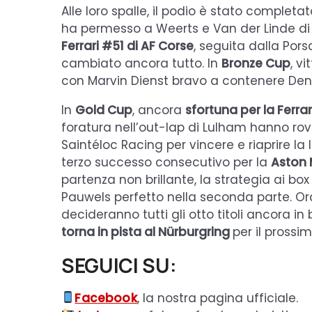
Alle loro spalle, il podio è stato completat
ha permesso a Weerts e Van der Linde di 
Ferrari #51 di AF Corse
, seguita dalla Pors
cambiato ancora tutto. In
Bronze Cup
, vi
con Marvin Dienst bravo a contenere Denni
In
Gold Cup
, ancora
sfortuna per la Ferra
foratura nell’out-lap di Lulham hanno rovi
Saintéloc Racing per vincere e riaprire la lo
terzo successo consecutivo per la
Aston 
partenza non brillante, la strategia ai b
Pauwels perfetto nella seconda parte. Ora
decideranno tutti gli otto titoli ancora in 
torna in pista al Nürburgring
per il pross
SEGUICI SU:
Facebook
, la nostra pagina ufficiale.