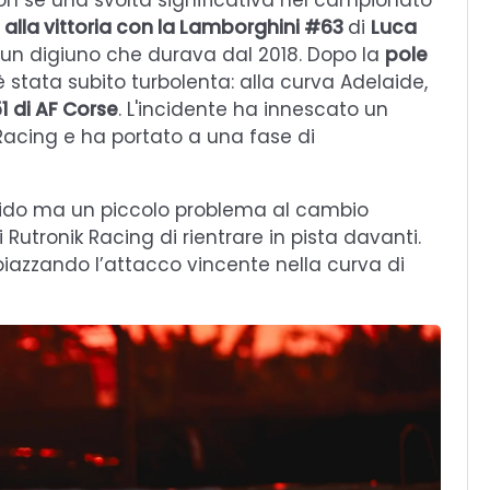
n sé una svolta significativa nel campionato
 alla vittoria con la Lamborghini #63
di
Luca
 un digiuno che durava dal 2018. Dopo la
pole
 è stata subito turbolenta: alla curva Adelaide,
1 di AF Corse
. L'incidente ha innescato un
Racing e ha portato a una fase di
 solido ma un piccolo problema al cambio
tronik Racing di rientrare in pista davanti.
iazzando l’attacco vincente nella curva di