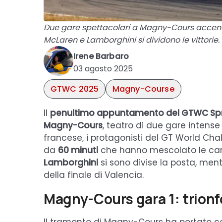
Due gare spettacolari a Magny-Cours accendon
McLaren e Lamborghini si dividono le vittorie.
Irene Barbaro
03 agosto 2025
GTWC 2025
Magny-Course
Il
penultimo appuntamento del GTWC Spr
Magny-Cours
, teatro di due gare intense 
francese, i protagonisti del GT World Cha
da
60 minuti
che hanno mescolato le cart
Lamborghini
si sono divise la posta, ment
della finale di Valencia.
Magny-Cours gara 1: trionf