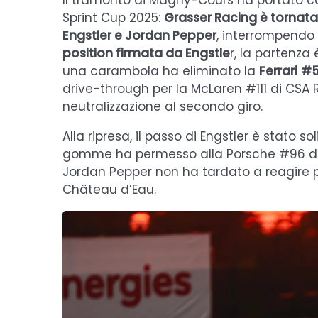
Il tramonto di Magny-Cours ha portato co
Sprint Cup 2025:
Grasser Racing è tornata
Engstler e Jordan Pepper
, interrompendo
position firmata da Engstle
r, la partenza
una carambola ha eliminato la
Ferrari
#5
drive-through per la McLaren #111 di CSA 
neutralizzazione al secondo giro.
Alla ripresa, il passo di Engstler è stato
gomme ha permesso alla Porsche #96 di Ru
Jordan Pepper non ha tardato a reagire p
Château d’Eau.