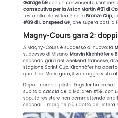
Garage 59
con un convincente stint inizi
consecutiva per la Aston Martin #21 di 
testa alla classifica. E nella
Bronze Cup
, 
#89 di Lionspeed GP
, che supera così la 
Magny-Cours gara 2: dopp
A Magny-Cours è successo di nuovo: la
M
successo di Misano,
Marvin Kirchhöfer e
seconda gara del weekend francese, dive
stagione Sprint Cup. Kirchhöfer ha aperto 
qualifica. Ma in gara, il vantaggio visto a
Dopo il cambio pilota, Engstler ha preso il
subito a caccia della McLaren #59, con u
saputo resistere non commettendo errori 
secondi: il margine più ridotto dell’intera