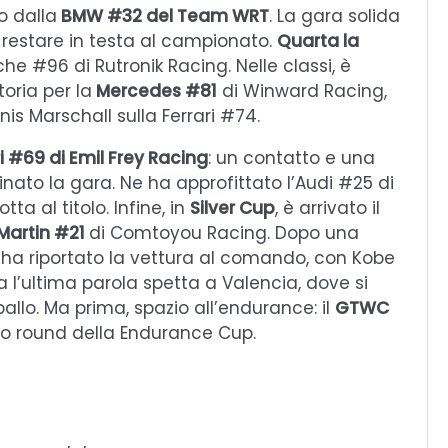
o dalla
BMW #32 del Team WRT
. La gara solida
restare in testa al campionato.
Quarta la
che #96 di Rutronik Racing. Nelle classi, è
ttoria per la
Mercedes #81
di Winward Racing,
s Marschall sulla Ferrari #74.
ri #69 di Emil Frey Racing
: un contatto e una
nato la gara. Ne ha approfittato l’Audi #25 di
tta al titolo. Infine, in
Silver Cup
, è arrivato il
Martin #21
di Comtoyou Racing. Dopo una
ox ha riportato la vettura al comando, con Kobe
 l’ultima parola spetta a Valencia, dove si
ballo. Ma prima, spazio all’endurance: il
GTWC
imo round della Endurance Cup.