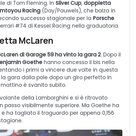
ale di Tom Fleming. In
Silver Cup
,
doppietta
Comtoyou Racing
(Day/Pauwels), che balza in
secondo successo stagionale per la
Porsche
Ferrari #74 di Kessel Racing nella graduatoria.
ietta McLaren
cLaren di Garage 59 ha vinto la gara 2
. Dopo il
 Benjamin Goethe
hanno concesso il bis nella
ntando i primi a vincere due volte in questa
la gara dalla pole dopo un giro perfetto in
l mattino è svanito subito.
 volante della Lamborghini e si è ritrovato
n passo visibilmente superiore. Ma Goethe ha
e ha tagliato il traguardo per appena 0,156
 stagione.