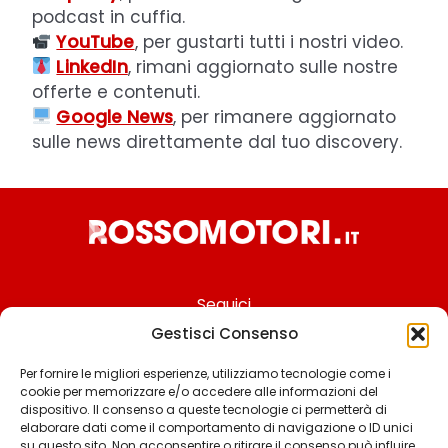
podcast in cuffia.
YouTube
, per gustarti tutti i nostri video.
LinkedIn
, rimani aggiornato sulle nostre
offerte e contenuti.
Google News
, per rimanere aggiornato
sulle news direttamente dal tuo discovery.
Seguici
Gestisci Consenso
Per fornire le migliori esperienze, utilizziamo tecnologie come i
cookie per memorizzare e/o accedere alle informazioni del
Chi siamo
dispositivo. Il consenso a queste tecnologie ci permetterà di
elaborare dati come il comportamento di navigazione o ID unici
Contattaci
su questo sito. Non acconsentire o ritirare il consenso può influire