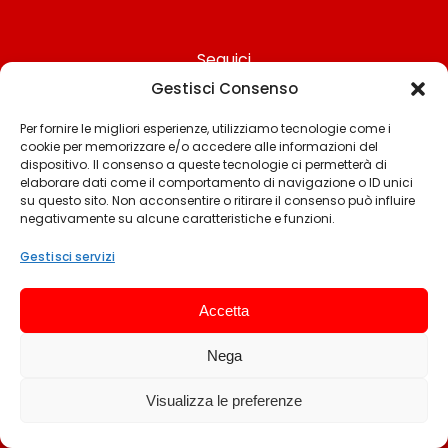
Seguici
Gestisci Consenso
Per fornire le migliori esperienze, utilizziamo tecnologie come i
cookie per memorizzare e/o accedere alle informazioni del
Chi siamo
dispositivo. Il consenso a queste tecnologie ci permetterà di
elaborare dati come il comportamento di navigazione o ID unici
Contattaci
su questo sito. Non acconsentire o ritirare il consenso può influire
negativamente su alcune caratteristiche e funzioni.
Termini & Condizioni
Cookie policy
Gestisci servizi
Privacy policy
Accetta
Cookie settings
Nega
© 2025 Rossomotori.it. Tutti i diritti riservati.
Visualizza le preferenze
Sviluppato da Andrea Frangeamore