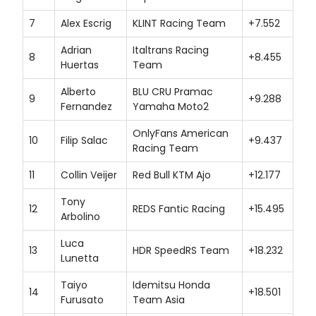
7
Alex Escrig
KLINT Racing Team
+7.552
Adrian
Italtrans Racing
8
+8.455
Huertas
Team
Alberto
BLU CRU Pramac
9
+9.288
Fernandez
Yamaha Moto2
OnlyFans American
10
Filip Salac
+9.437
Racing Team
11
Collin Veijer
Red Bull KTM Ajo
+12.177
Tony
12
REDS Fantic Racing
+15.495
Arbolino
Luca
13
HDR SpeedRS Team
+18.232
Lunetta
Taiyo
Idemitsu Honda
14
+18.501
Furusato
Team Asia