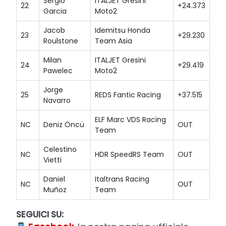
Sergio
ITALJET Gresini
22
+24.373
Garcia
Moto2
Jacob
Idemitsu Honda
23
+29.230
Roulstone
Team Asia
Milan
ITALJET Gresini
24
+29.419
Pawelec
Moto2
Jorge
25
REDS Fantic Racing
+37.515
Navarro
ELF Marc VDS Racing
NC
Deniz Öncü
OUT
Team
Celestino
NC
HDR SpeedRS Team
OUT
Vietti
Daniel
Italtrans Racing
NC
OUT
Muñoz
Team
SEGUICI SU: