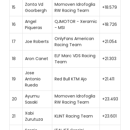
Zonta Vd
Momoven Idrofoglia
15
+18.579
Goorbergh
RW Racing Team
Angel
QJMOTOR - Xeramic
16
+18.726
Piqueras
- MSI
OnlyFans American
17
Joe Roberts
+21.054
Racing Team
ELF Marc VDS Racing
18
Aron Canet
+21.303
Team
Jose
19
Antonio
Red Bull KTM Ajo
+21.411
Rueda
Ayumu
Momoven Idrofoglia
20
+23.493
Sasaki
RW Racing Team
Xabi
21
KLINT Racing Team
+23.601
Zurutuza