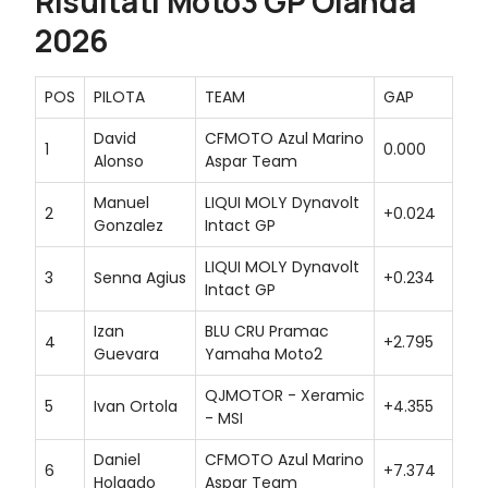
Risultati Moto3 GP Olanda
2026
POS
PILOTA
TEAM
GAP
David
CFMOTO Azul Marino
1
0.000
Alonso
Aspar Team
Manuel
LIQUI MOLY Dynavolt
2
+0.024
Gonzalez
Intact GP
LIQUI MOLY Dynavolt
3
Senna Agius
+0.234
Intact GP
Izan
BLU CRU Pramac
4
+2.795
Guevara
Yamaha Moto2
QJMOTOR - Xeramic
5
Ivan Ortola
+4.355
- MSI
Daniel
CFMOTO Azul Marino
6
+7.374
Holgado
Aspar Team