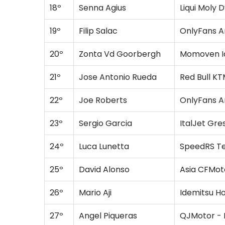
18º
Senna Agius
Liqui Moly 
19º
Filip Salac
OnlyFans A
20º
Zonta Vd Goorbergh
Momoven Id
21º
Jose Antonio Rueda
Red Bull KT
22º
Joe Roberts
OnlyFans A
23º
Sergio Garcia
ItalJet Gre
24º
Luca Lunetta
SpeedRS T
25º
David Alonso
Asia CFMo
26º
Mario Aji
Idemitsu H
27º
Angel Piqueras
QJMotor - 