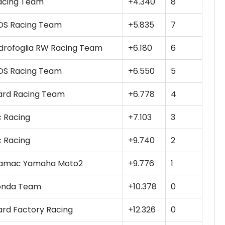
Racing Team
+4.340
8
DS Racing Team
+5.835
7
rofoglia RW Racing Team
+6.180
6
DS Racing Team
+6.550
5
ard Racing Team
+6.778
4
c Racing
+7.103
3
c Racing
+9.740
2
ramac Yamaha Moto2
+9.776
1
Honda Team
+10.378
0
ard Factory Racing
+12.326
0