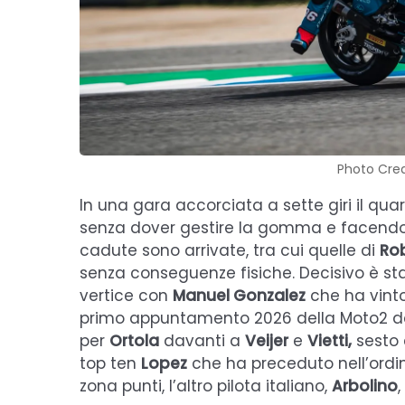
Photo Cred
In una gara accorciata a sette giri il qua
senza dover gestire la gomma e facendo co
cadute sono arrivate, tra cui quelle di
Ro
senza conseguenze fisiche. Decisivo è stat
vertice con
Manuel Gonzalez
che ha vinto
primo appuntamento 2026 della Moto2 d
per
Ortola
davanti a
Veijer
e
Vietti,
sesto e
top ten
Lopez
che ha preceduto nell’ord
zona punti, l’altro pilota italiano,
Arbolino