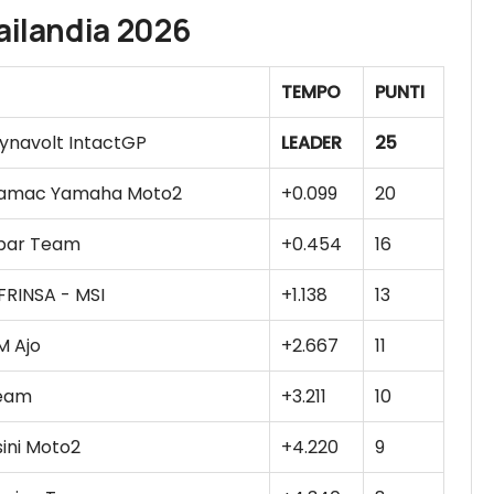
ailandia 2026
TEMPO
PUNTI
Dynavolt IntactGP
LEADER
25
ramac Yamaha Moto2
+0.099
20
par Team
+0.454
16
FRINSA - MSI
+1.138
13
M Ajo
+2.667
11
eam
+3.211
10
sini Moto2
+4.220
9