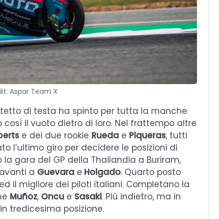
it: Aspar Team X
rtetto di testa ha spinto per tutta la manche
sì il vuoto dietro di loro. Nel frattempo altre
berts
e dei due rookie
Rueda
e
Piqueras
, tutti
o l’ultimo giro per decidere le posizioni di
 la gara del GP della Thailandia a Buriram,
avanti a
Guevara
e
Holgado
. Quarto posto
d il migliore dei piloti italiani. Completano la
ine
Muñoz
,
Oncu
e
Sasaki
. Più indietro, ma in
, in tredicesima posizione.