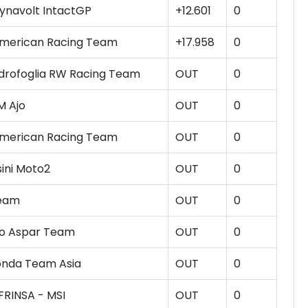
Dynavolt IntactGP
+12.601
0
merican Racing Team
+17.958
0
rofoglia RW Racing Team
OUT
0
M Ajo
OUT
0
merican Racing Team
OUT
0
sini Moto2
OUT
0
eam
OUT
0
to Aspar Team
OUT
0
onda Team Asia
OUT
0
FRINSA - MSI
OUT
0