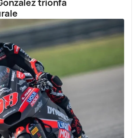
Gonzalez trionfa
rale