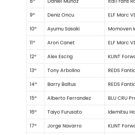
8º
Daniel Munoz
ItalTrans 
9º
Deniz Oncu
ELF Marc V
10º
Ayumu Sasaki
Momoven Id
11º
Aron Canet
ELF Marc V
12º
Alex Escrig
KLINT Forw
13º
Tony Arbolino
REDS Fanti
14º
Barry Baltus
REDS Fanti
15º
Alberto Ferrandez
BLU CRU P
16º
Taiyo Furusato
Idemitsu 
17º
Jorge Navarro
KLINT Forw