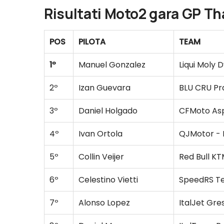
Risultati Moto2 gara GP Th
POS
PILOTA
TEAM
1º
Manuel Gonzalez
Liqui Moly 
2º
Izan Guevara
BLU CRU P
3º
Daniel Holgado
CFMoto As
4º
Ivan Ortola
QJMotor - 
5º
Collin Veijer
Red Bull KT
6º
Celestino Vietti
SpeedRS T
7º
Alonso Lopez
ItalJet Gre