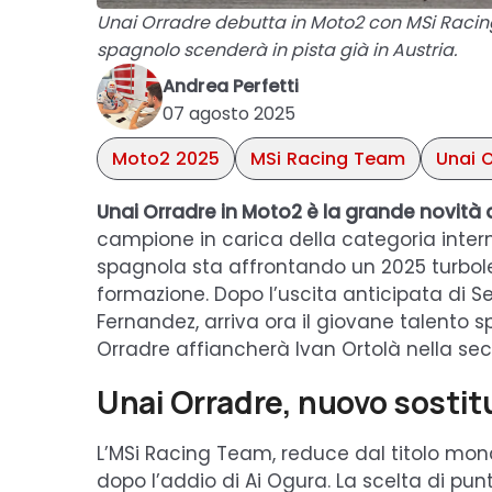
Unai Orradre debutta in Moto2 con MSi Racing 
spagnolo scenderà in pista già in Austria.
Andrea Perfetti
07 agosto 2025
Moto2 2025
MSi Racing Team
Unai 
Unai Orradre in Moto2 è la grande novità 
campione in carica della categoria inte
spagnola sta affrontando un 2025 turbole
formazione. Dopo l’uscita anticipata di Se
Fernandez, arriva ora il giovane talento s
Orradre affiancherà Ivan Ortolà nella s
Unai Orradre, nuovo sostit
L’MSi Racing Team, reduce dal titolo mondi
dopo l’addio di Ai Ogura. La scelta di pu