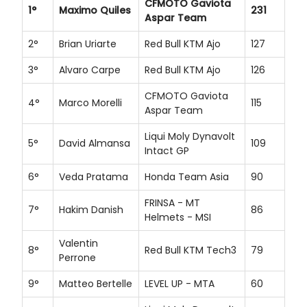
CFMOTO Gaviota
1°
Maximo Quiles
231
Aspar Team
2°
Brian Uriarte
Red Bull KTM Ajo
127
3°
Alvaro Carpe
Red Bull KTM Ajo
126
CFMOTO Gaviota
4°
Marco Morelli
115
Aspar Team
Liqui Moly Dynavolt
5°
David Almansa
109
Intact GP
6°
Veda Pratama
Honda Team Asia
90
FRINSA - MT
7°
Hakim Danish
86
Helmets - MSI
Valentin
8°
Red Bull KTM Tech3
79
Perrone
9°
Matteo Bertelle
LEVEL UP - MTA
60