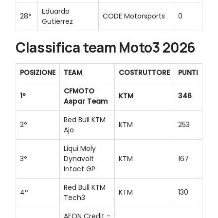
Eduardo
28°
CODE Motorsports
0
Gutierrez
Classifica team Moto3 2026
POSIZIONE
TEAM
COSTRUTTORE
PUNTI
CFMOTO
1º
KTM
346
Aspar Team
Red Bull KTM
2º
KTM
253
Ajo
Liqui Moly
3º
Dynavolt
KTM
167
Intact GP
Red Bull KTM
4º
KTM
130
Tech3
AEON Credit -