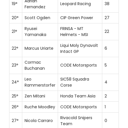
Adrian
19°
Leopard Racing
38
Fernandez
20°
Scott Ogden
CIP Green Power
27
Ryusei
FRINSA - MT
21°
22
Yamanaka
Helmets - MSI
Liqui Moly Dynavolt
22°
Marcus Uriarte
6
Intact GP
Cormac
23°
CODE Motorsports
5
Buchanan
Leo
SIC58 Squadra
24°
4
Rammerstorfer
Corse
25°
Zen Mitani
Honda Team Asia
2
26°
Ruche Moodley
CODE Motorsports
1
Rivacold Snipers
27°
Nicola Carraro
0
Team