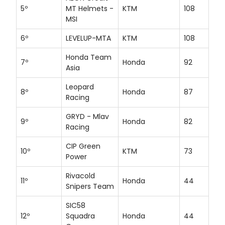
5º
MT Helmets -
KTM
108
MSI
6º
LEVELUP-MTA
KTM
108
Honda Team
7º
Honda
92
Asia
Leopard
8º
Honda
87
Racing
GRYD - Mlav
9º
Honda
82
Racing
CIP Green
10º
KTM
73
Power
Rivacold
11º
Honda
44
Snipers Team
SIC58
12º
Squadra
Honda
44