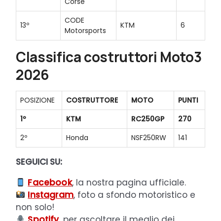
Corse
CODE
13º
KTM
6
Motorsports
Classifica costruttori Moto3
2026
POSIZIONE
COSTRUTTORE
MOTO
PUNTI
1º
KTM
RC250GP
270
2º
Honda
NSF250RW
141
SEGUICI SU:
Facebook
, la nostra pagina ufficiale.
Instagram
, foto a sfondo motoristico e
non solo!
Spotify
, per ascoltare il meglio dei