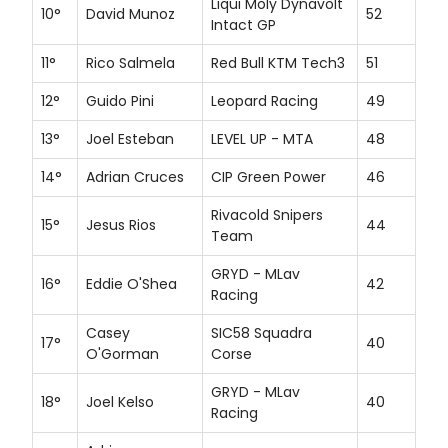
Liqui Moly Dynavolt
10°
David Munoz
52
Intact GP
11°
Rico Salmela
Red Bull KTM Tech3
51
12°
Guido Pini
Leopard Racing
49
13°
Joel Esteban
LEVEL UP - MTA
48
14°
Adrian Cruces
CIP Green Power
46
Rivacold Snipers
15°
Jesus Rios
44
Team
GRYD - MLav
16°
Eddie O'Shea
42
Racing
Casey
SIC58 Squadra
17°
40
O'Gorman
Corse
GRYD - MLav
18°
Joel Kelso
40
Racing