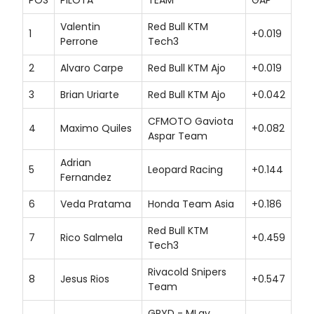
Valentin
Red Bull KTM
1
+0.019
Perrone
Tech3
2
Alvaro Carpe
Red Bull KTM Ajo
+0.019
3
Brian Uriarte
Red Bull KTM Ajo
+0.042
CFMOTO Gaviota
4
Maximo Quiles
+0.082
Aspar Team
Adrian
5
Leopard Racing
+0.144
Fernandez
6
Veda Pratama
Honda Team Asia
+0.186
Red Bull KTM
7
Rico Salmela
+0.459
Tech3
Rivacold Snipers
8
Jesus Rios
+0.547
Team
GRYD - MLav