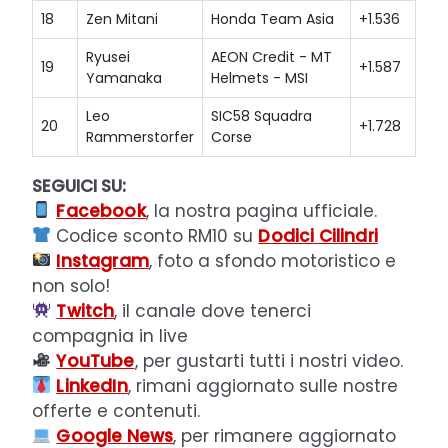
18
Zen Mitani
Honda Team Asia
+1.536
Ryusei
AEON Credit - MT
19
+1.587
Yamanaka
Helmets - MSI
Leo
SIC58 Squadra
20
+1.728
Rammerstorfer
Corse
SEGUICI SU:
Facebook
, la nostra pagina ufficiale.
Codice sconto RM10 su
Dodici Cilindri
Instagram
, foto a sfondo motoristico e
non solo!
Twitch
, il canale dove tenerci
compagnia in live
YouTube
, per gustarti tutti i nostri video.
LinkedIn
, rimani aggiornato sulle nostre
offerte e contenuti.
Google News
, per rimanere aggiornato