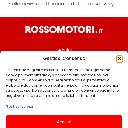
sulle news direttamente dal tuo discovery.
Seguici
Gestisci Consenso
Per fornire le migliori esperienze, utilizziamo tecnologie come i
cookie per memorizzare e/o accedere alle informazioni del
Chi siamo
dispositivo. Il consenso a queste tecnologie ci permetterà di
elaborare dati come il comportamento di navigazione o ID unici
Contattaci
su questo sito. Non acconsentire o ritirare il consenso può influire
negativamente su alcune caratteristiche e funzioni.
Termini & Condizioni
Cookie policy
Gestisci servizi
Privacy policy
Accetta
Cookie settings