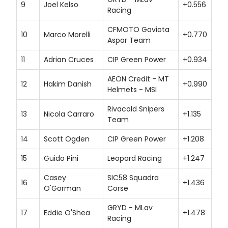
9
Joel Kelso
+0.556
Racing
CFMOTO Gaviota
10
Marco Morelli
+0.770
Aspar Team
11
Adrian Cruces
CIP Green Power
+0.934
AEON Credit - MT
12
Hakim Danish
+0.990
Helmets - MSI
Rivacold Snipers
13
Nicola Carraro
+1.135
Team
14
Scott Ogden
CIP Green Power
+1.208
15
Guido Pini
Leopard Racing
+1.247
Casey
SIC58 Squadra
16
+1.436
O'Gorman
Corse
GRYD - MLav
17
Eddie O'Shea
+1.478
Racing