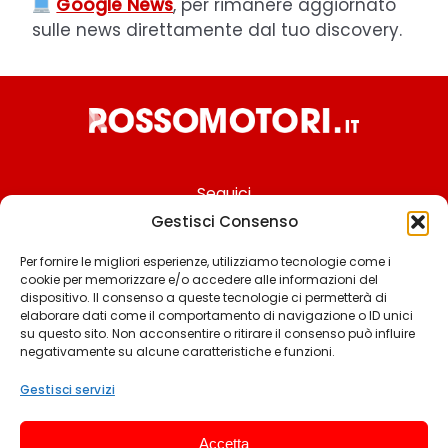
Google News
, per rimanere aggiornato
sulle news direttamente dal tuo discovery.
Seguici
Gestisci Consenso
Per fornire le migliori esperienze, utilizziamo tecnologie come i
cookie per memorizzare e/o accedere alle informazioni del
Chi siamo
dispositivo. Il consenso a queste tecnologie ci permetterà di
elaborare dati come il comportamento di navigazione o ID unici
Contattaci
su questo sito. Non acconsentire o ritirare il consenso può influire
negativamente su alcune caratteristiche e funzioni.
Termini & Condizioni
Cookie policy
Gestisci servizi
Privacy policy
Accetta