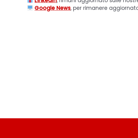
LinkedIn
, rimani aggiornato sulle nostr
Google News
, per rimanere aggiornat