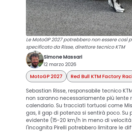
Le MotoGP 2027 potrebbero non essere così pi
specificato da Risse, direttore tecnico KTM
Simone Massari
12 marzo 2026
MotoGP 2027
Red Bull KTM Factory Rac
Sebastian Risse, responsabile tecnico K
non saranno necessariamente più lente ri
calendario. Su tracciati tortuosi come Mi
gas, il gap di potenza si sentirà poco. Su p
evidente (15-20 km/h in meno di velocit
l'incognita Pirelli potrebbero limitare le di