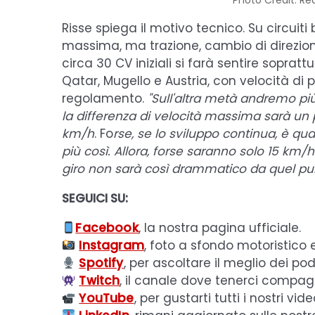
Photo Credit: Re
Risse spiega il motivo tecnico. Su circuiti
massima, ma trazione, cambio di direzione
circa 30 CV iniziali si farà sentire sopratt
Qatar, Mugello e Austria, con velocità di
regolamento.
"Sull'altra metà andremo pi
la differenza di velocità massima sarà un p
km/h
. Fo
rse, se lo sviluppo continua, è q
più così. Allora, forse saranno solo 15 km/
giro non sarà così drammatico da quel punt
SEGUICI SU:
Facebook
, la nostra pagina ufficiale.
Instagram
, foto a sfondo motoristico 
Spotify
, per ascoltare il meglio dei pod
Twitch
, il canale dove tenerci compagni
YouTube
, per gustarti tutti i nostri vide