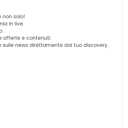
e non solo!
a in live.
o.
e offerte e contenuti.
o sulle news direttamente dal tuo discovery.