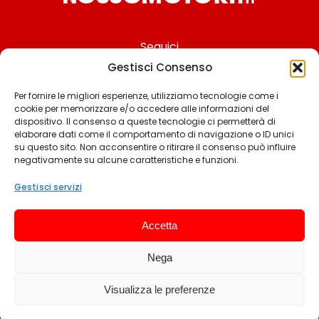
Seguici
Gestisci Consenso
Per fornire le migliori esperienze, utilizziamo tecnologie come i
cookie per memorizzare e/o accedere alle informazioni del
Chi siamo
dispositivo. Il consenso a queste tecnologie ci permetterà di
elaborare dati come il comportamento di navigazione o ID unici
Contattaci
su questo sito. Non acconsentire o ritirare il consenso può influire
negativamente su alcune caratteristiche e funzioni.
Termini & Condizioni
Cookie policy
Gestisci servizi
Privacy policy
Accetta
Cookie settings
Nega
© 2025 Rossomotori.it. Tutti i diritti riservati.
Visualizza le preferenze
Sviluppato da Andrea Frangeamore