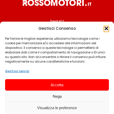
Seguici
Gestisci Consenso
Per fornire le migliori esperienze, utilizziamo tecnologie come i
cookie per memorizzare e/o accedere alle informazioni del
Chi siamo
dispositivo. Il consenso a queste tecnologie ci permetterà di
elaborare dati come il comportamento di navigazione o ID unici
Contattaci
su questo sito. Non acconsentire o ritirare il consenso può influire
negativamente su alcune caratteristiche e funzioni.
Termini & Condizioni
Cookie policy
Gestisci servizi
Privacy policy
Accetta
Cookie settings
Nega
© 2025 Rossomotori.it. Tutti i diritti riservati.
Visualizza le preferenze
Sviluppato da Andrea Frangeamore