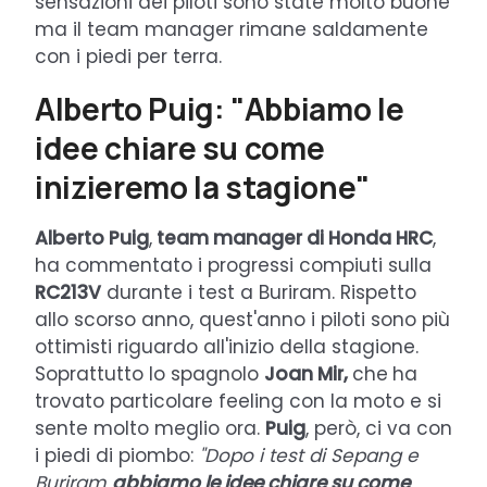
sensazioni dei piloti sono state molto buone
ma il team manager rimane saldamente
con i piedi per terra.
Alberto Puig: "Abbiamo le
idee chiare su come
inizieremo la stagione"
Alberto Puig
,
team manager di Honda HRC
,
ha commentato i progressi compiuti sulla
RC213V
durante i test a Buriram. Rispetto
allo scorso anno, quest'anno i piloti sono più
ottimisti riguardo all'inizio della stagione.
Soprattutto lo spagnolo
Joan Mir,
che
ha
trovato particolare feeling con la moto e si
sente molto meglio ora.
Puig
, però, ci va con
i piedi di piombo:
"Dopo i test di Sepang e
Buriram
abbiamo le idee chiare su come