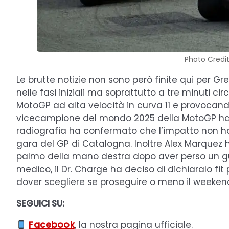
Photo Credi
Le brutte notizie non sono però finite qui per G
nelle fasi iniziali ma soprattutto a tre minuti c
MotoGP ad alta velocità in curva 11 e provocand
vicecampione del mondo 2025 della MotoGP ha r
radiografia ha confermato che l’impatto non ha 
gara del GP di Catalogna. Inoltre Alex Marquez ha
palmo della mano destra dopo aver perso un gua
medico, il Dr. Charge ha deciso di dichiaralo fit p
dover scegliere se proseguire o meno il weeken
SEGUICI SU:
Facebook
, la nostra pagina ufficiale.