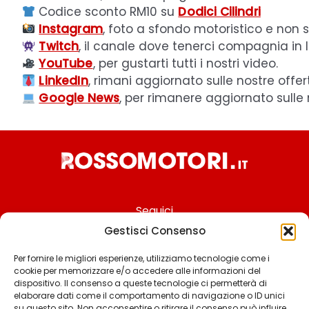
Codice sconto RM10 su
Dodici Cilindri
Instagram
, foto a sfondo motoristico e non s
Twitch
, il canale dove tenerci compagnia in l
YouTube
, per gustarti tutti i nostri video.
LinkedIn
, rimani aggiornato sulle nostre offer
Google News
, per rimanere aggiornato sulle
Seguici
Gestisci Consenso
Per fornire le migliori esperienze, utilizziamo tecnologie come i
cookie per memorizzare e/o accedere alle informazioni del
Chi siamo
dispositivo. Il consenso a queste tecnologie ci permetterà di
elaborare dati come il comportamento di navigazione o ID unici
Contattaci
su questo sito. Non acconsentire o ritirare il consenso può influire