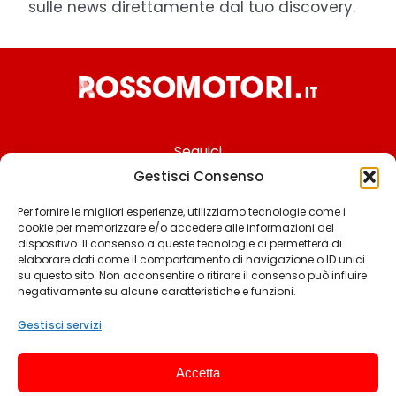
sulle news direttamente dal tuo discovery.
Seguici
Gestisci Consenso
Per fornire le migliori esperienze, utilizziamo tecnologie come i
cookie per memorizzare e/o accedere alle informazioni del
Chi siamo
dispositivo. Il consenso a queste tecnologie ci permetterà di
elaborare dati come il comportamento di navigazione o ID unici
Contattaci
su questo sito. Non acconsentire o ritirare il consenso può influire
negativamente su alcune caratteristiche e funzioni.
Termini & Condizioni
Cookie policy
Gestisci servizi
Privacy policy
Accetta
Cookie settings