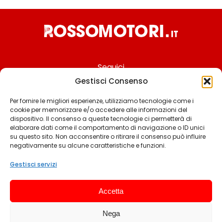
Seguici
Gestisci Consenso
Per fornire le migliori esperienze, utilizziamo tecnologie come i
cookie per memorizzare e/o accedere alle informazioni del
Chi siamo
dispositivo. Il consenso a queste tecnologie ci permetterà di
elaborare dati come il comportamento di navigazione o ID unici
Contattaci
su questo sito. Non acconsentire o ritirare il consenso può influire
negativamente su alcune caratteristiche e funzioni.
Termini & Condizioni
Cookie policy
Gestisci servizi
Privacy policy
Accetta
Cookie settings
Nega