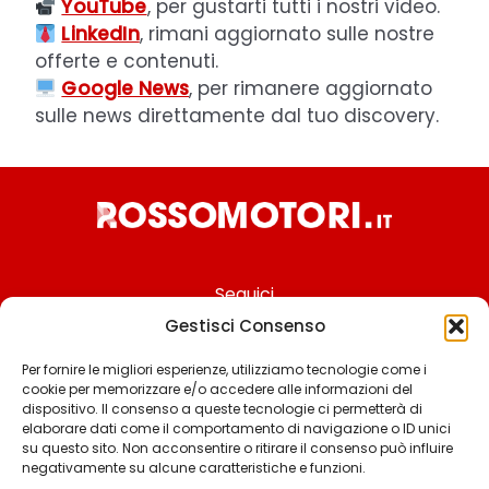
YouTube
, per gustarti tutti i nostri video.
LinkedIn
, rimani aggiornato sulle nostre
offerte e contenuti.
Google News
, per rimanere aggiornato
sulle news direttamente dal tuo discovery.
Seguici
Gestisci Consenso
Per fornire le migliori esperienze, utilizziamo tecnologie come i
cookie per memorizzare e/o accedere alle informazioni del
Chi siamo
dispositivo. Il consenso a queste tecnologie ci permetterà di
elaborare dati come il comportamento di navigazione o ID unici
Contattaci
su questo sito. Non acconsentire o ritirare il consenso può influire
negativamente su alcune caratteristiche e funzioni.
Termini & Condizioni