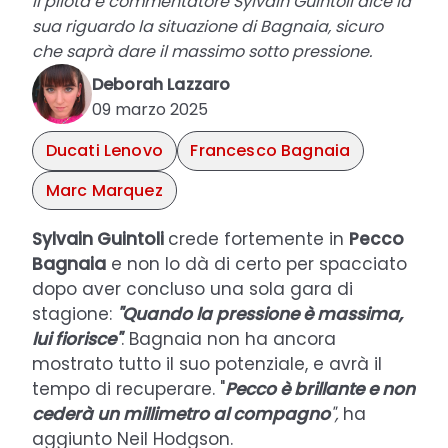
Il pilota e commentatore Sylvain Guintoli dice la
sua riguardo la situazione di Bagnaia, sicuro
che saprà dare il massimo sotto pressione.
Deborah Lazzaro
09 marzo 2025
Ducati Lenovo
Francesco Bagnaia
Marc Marquez
Sylvain Guintoli
crede fortemente in
Pecco
Bagnaia
e non lo dà di certo per spacciato
dopo aver concluso una sola gara di
stagione:
"Quando la pressione è massima,
lui fiorisce"
. Bagnaia non ha ancora
mostrato tutto il suo potenziale, e avrà il
tempo di recuperare. "
Pecco è brillante e non
cederà un millimetro al compagno
",
ha
aggiunto Neil Hodgson.