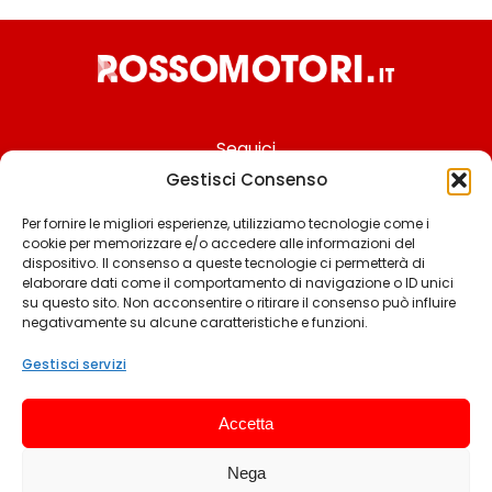
Seguici
Gestisci Consenso
Per fornire le migliori esperienze, utilizziamo tecnologie come i
cookie per memorizzare e/o accedere alle informazioni del
Chi siamo
dispositivo. Il consenso a queste tecnologie ci permetterà di
elaborare dati come il comportamento di navigazione o ID unici
Contattaci
su questo sito. Non acconsentire o ritirare il consenso può influire
negativamente su alcune caratteristiche e funzioni.
Termini & Condizioni
Cookie policy
Gestisci servizi
Privacy policy
Accetta
Cookie settings
Nega