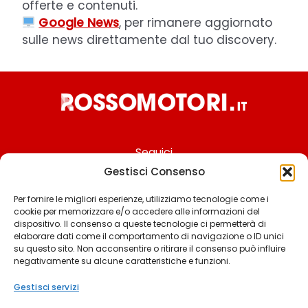
offerte e contenuti.
Google News
, per rimanere aggiornato
sulle news direttamente dal tuo discovery.
Seguici
Gestisci Consenso
Per fornire le migliori esperienze, utilizziamo tecnologie come i
cookie per memorizzare e/o accedere alle informazioni del
Chi siamo
dispositivo. Il consenso a queste tecnologie ci permetterà di
elaborare dati come il comportamento di navigazione o ID unici
Contattaci
su questo sito. Non acconsentire o ritirare il consenso può influire
negativamente su alcune caratteristiche e funzioni.
Termini & Condizioni
Cookie policy
Gestisci servizi