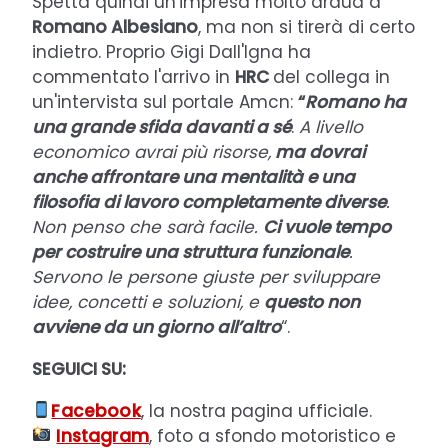
Spetta quindi un'impresa molto ardua a
Romano Albesiano
, ma non si tirerà di certo
indietro. Proprio Gigi Dall'Igna ha
commentato l'arrivo in
HRC
del collega in
un'intervista sul portale Amcn:
“
Romano ha
una grande sfida davanti a sé
.
A livello
economico avrai più risorse,
ma dovrai
anche affrontare una mentalità e una
filosofia di lavoro completamente diverse
.
Non penso che sarà facile.
Ci vuole tempo
per costruire una struttura funzionale
.
Servono le persone giuste per sviluppare
idee, concetti e soluzioni, e
questo non
avviene da un giorno all’altro
“.
SEGUICI SU:
Facebook
, la nostra pagina ufficiale.
Instagram
, foto a sfondo motoristico e