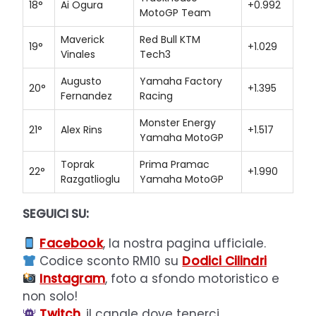
18°
Ai Ogura
+0.992
MotoGP Team
Maverick
Red Bull KTM
19°
+1.029
Vinales
Tech3
Augusto
Yamaha Factory
20°
+1.395
Fernandez
Racing
Monster Energy
21°
Alex Rins
+1.517
Yamaha MotoGP
Toprak
Prima Pramac
22°
+1.990
Razgatlioglu
Yamaha MotoGP
SEGUICI SU:
Facebook
, la nostra pagina ufficiale.
Codice sconto RM10 su
Dodici Cilindri
Instagram
, foto a sfondo motoristico e
non solo!
Twitch
, il canale dove tenerci