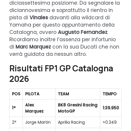
diciassettesima posiziome. Da segnalare la
diciannovesima e soprattutto il rientro in
pista di
Vinales
davanti alla wildcard di
Yamaha per questo appuntamento della
Catalogna, ovvero
Augusto Fernandez
.
Ricordiamo inoltre l’assenza per infortunio
di
Marc Marquez
con la sua Ducati che non
verrà guidata da nessun altro.
Risultati FP1 GP Catalogna
2026
POS
PILOTA
TEAM
TEMPO
Alex
BK8 Gresini Racing
1°
1:39.950
Marquez
MotoGP
2°
Jorge Martin
Aprilia Racing
+0.349