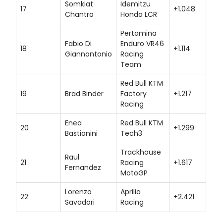
Somkiat
Idemitzu
17
+1.048
Chantra
Honda LCR
Pertamina
Fabio Di
Enduro VR46
18
+1.114
Giannantonio
Racing
Team
Red Bull KTM
19
Brad Binder
Factory
+1.217
Racing
Enea
Red Bull KTM
20
+1.299
Bastianini
Tech3
Trackhouse
Raul
21
Racing
+1.617
Fernandez
MotoGP
Lorenzo
Aprilia
22
+2.421
Savadori
Racing