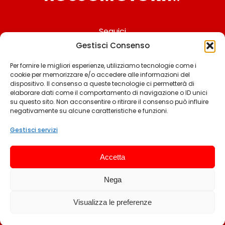
Seguici
Gestisci Consenso
Per fornire le migliori esperienze, utilizziamo tecnologie come i
cookie per memorizzare e/o accedere alle informazioni del
Chi siamo
dispositivo. Il consenso a queste tecnologie ci permetterà di
elaborare dati come il comportamento di navigazione o ID unici
Contattaci
su questo sito. Non acconsentire o ritirare il consenso può influire
negativamente su alcune caratteristiche e funzioni.
Termini & Condizioni
Cookie policy
Gestisci servizi
Privacy policy
Accetta
Cookie settings
Nega
© 2025 Rossomotori.it. Tutti i diritti riservati.
Visualizza le preferenze
Sviluppato da Andrea Frangeamore