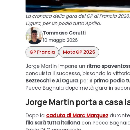
La cronaca della gara del GP di Francia 2026,
Ogura, per un podio tutto Aprilia.
Tommaso Cerutti
10 maggio 2026
GP Francia
MotoGP 2026
Jorge Martin impone un
ritmo spaventoso 
conquista il successo, bissando la vittori
Bezzecchi e Ai Ogura
, per il
primo podio tu
Pecco Bagnaia dopo metà gara in second
Jorge Martin porta a casa l
Dopo la
caduta di Marc Marquez
durante 
fila sarà tutta italiana
con Pecco Bagnaia 