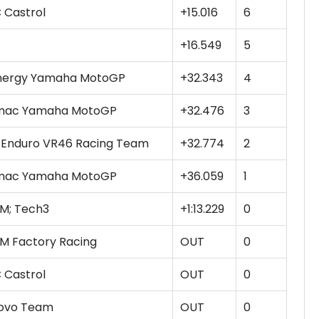
 Castrol
+15.016
6
+16.549
5
nergy Yamaha MotoGP
+32.343
4
amac Yamaha MotoGP
+32.476
3
 Enduro VR46 Racing Team
+32.774
2
amac Yamaha MotoGP
+36.059
1
TM; Tech3
+1:13.229
0
TM Factory Racing
OUT
0
 Castrol
OUT
0
novo Team
OUT
0