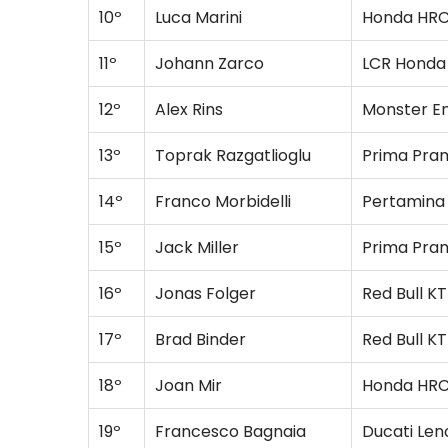
10º
Luca Marini
Honda HRC
11º
Johann Zarco
LCR Honda
12º
Alex Rins
Monster E
13º
Toprak Razgatlioglu
Prima Pr
14º
Franco Morbidelli
Pertamina
15º
Jack Miller
Prima Pr
16º
Jonas Folger
Red Bull K
17º
Brad Binder
Red Bull K
18º
Joan Mir
Honda HRC
19º
Francesco Bagnaia
Ducati Le