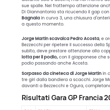
sue spalle. Nel frattempo attenzione an
Di Giannantonio sta ricucendo il gap co
Bagnaia
in curva 3, una chiusura d'anter
a questo momento.
Jorge Martin scavalca Pedro Acosta
, e o
Bezzecchi per ripetere il successo della S
subito, deve prestare attenzione alla co
lotta per il podio
,
con il giapponese che sca
podio passando anche Acosta.
Sorpasso da cineteca di Jorge Martin
in c
tre giri dalla bandiera a scacchi. Jorge
davanti a Bezzecchi e Ogura, completa
Risultati Gara GP Francia 