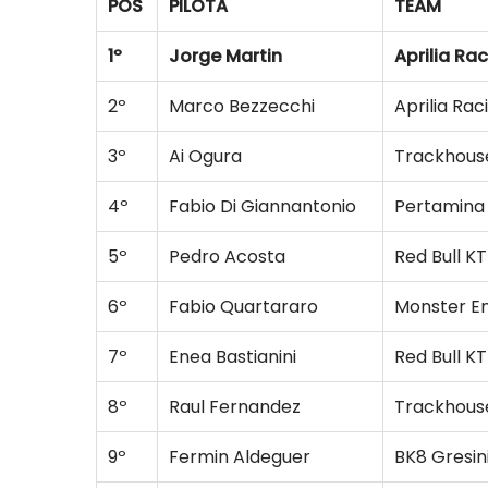
POS
PILOTA
TEAM
1º
Jorge Martin
Aprilia Ra
2º
Marco Bezzecchi
Aprilia Rac
3º
Ai Ogura
Trackhou
4º
Fabio Di Giannantonio
Pertamina
5º
Pedro Acosta
Red Bull K
6º
Fabio Quartararo
Monster E
7º
Enea Bastianini
Red Bull K
8º
Raul Fernandez
Trackhou
9º
Fermin Aldeguer
BK8 Gresin