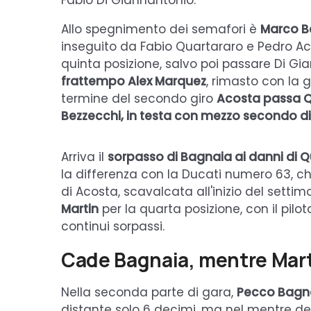
Fabio Di Giannantonio.
Allo spegnimento dei semafori è
Marco Be
inseguito da Fabio Quartararo e Pedro Ac
quinta posizione, salvo poi passare Di Gi
frattempo Alex Marquez
, rimasto con la 
termine del secondo giro
Acosta passa Q
Bezzecchi, in testa con mezzo secondo d
Arriva il
sorpasso di Bagnaia ai danni di 
la differenza con la Ducati numero 63, c
di Acosta, scavalcata all'inizio del settimo
Martin
per la quarta posizione, con il pilo
continui sorpassi.
Cade Bagnaia, mentre Mart
Nella seconda parte di gara,
Pecco Bagna
distante solo 6 decimi, ma nel mentre de