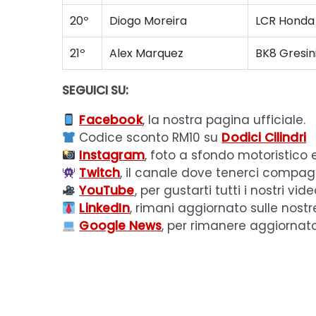
20º
Diogo Moreira
LCR Honda
21º
Alex Marquez
BK8 Gresin
SEGUICI SU:
Facebook
, la nostra pagina ufficiale.
Codice sconto RM10 su
Dodici Cilindri
Instagram
, foto a sfondo motoristico 
Twitch
, il canale dove tenerci compagn
YouTube
, per gustarti tutti i nostri vide
LinkedIn
, rimani aggiornato sulle nostr
Google News
, per rimanere aggiornat