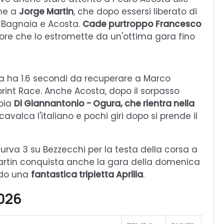
che a
Jorge Martin
, che dopo essersi liberato di
n Bagnaia e Acosta.
Cade purtroppo Francesco
iore che lo estromette da un'ottima gara fino
ra ha 1.6 secondi da recuperare a Marco
print Race. Anche Acosta, dopo il sorpasso
ppia
Di Giannantonio - Ogura, che rientra nella
valca l'italiano e pochi giri dopo si prende il
urva 3 su Bezzecchi per la testa della corsa a
 Martin conquista anche la gara della domenica
ndo una
fantastica tripletta Aprilia
.
2026