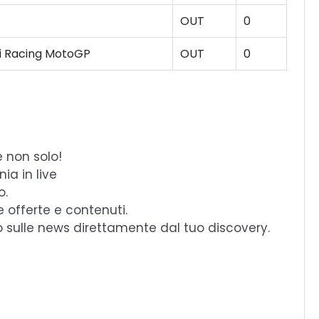
OUT
0
i Racing MotoGP
OUT
0
e non solo!
ia in live
o.
e offerte e contenuti.
o sulle news direttamente dal tuo discovery.