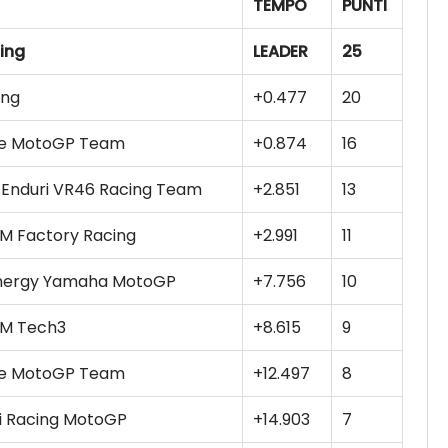
TEMPO
PUNTI
cing
LEADER
25
ing
+0.477
20
se MotoGP Team
+0.874
16
 Enduri VR46 Racing Team
+2.851
13
TM Factory Racing
+2.991
11
nergy Yamaha MotoGP
+7.756
10
TM Tech3
+8.615
9
se MotoGP Team
+12.497
8
i Racing MotoGP
+14.903
7