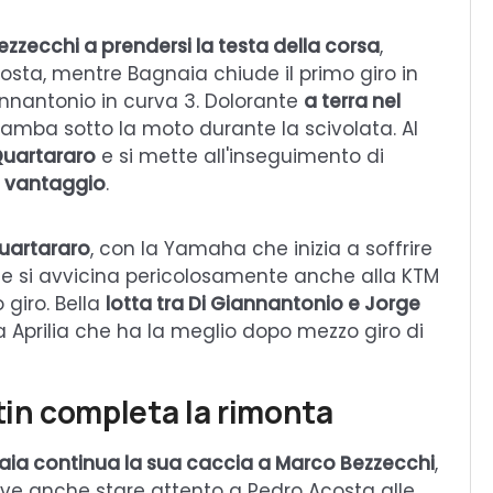
zzecchi a prendersi la testa della corsa
,
osta, mentre Bagnaia chiude il primo giro in
annantonio in curva 3. Dolorante
a terra nel
gamba sotto la moto durante la scivolata. Al
uartararo
e si mette all'inseguimento di
i vantaggio
.
Quartararo
, con la Yamaha che inizia a soffrire
he si avvicina pericolosamente anche alla KTM
 giro. Bella
lotta tra Di Giannantonio e Jorge
ta Aprilia che ha la meglio dopo mezzo giro di
in completa la rimonta
ia continua la sua caccia a Marco Bezzecchi
,
ve anche stare attento a Pedro Acosta alle