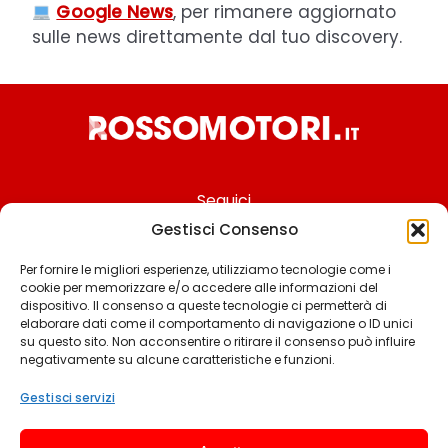
Google News
, per rimanere aggiornato
sulle news direttamente dal tuo discovery.
Seguici
Gestisci Consenso
Per fornire le migliori esperienze, utilizziamo tecnologie come i
cookie per memorizzare e/o accedere alle informazioni del
Chi siamo
dispositivo. Il consenso a queste tecnologie ci permetterà di
elaborare dati come il comportamento di navigazione o ID unici
Contattaci
su questo sito. Non acconsentire o ritirare il consenso può influire
negativamente su alcune caratteristiche e funzioni.
Termini & Condizioni
Cookie policy
Gestisci servizi
Privacy policy