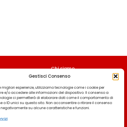
Chi siamo
Gestisci Consenso
Contattaci
Termini & Condizioni
 le migliori esperienze, utilizziamo tecnologie come i cookie per
 e/o accedere alle informazioni del dispositivo. Il consenso a
Cookie policy
nologie ci permetterà di elaborare dati come il comportamento di
 o ID unici su questo sito. Non acconsentire o ritirare il consenso
Privacy policy
e negativamente su alcune caratteristiche e funzioni.
Cookie settings
rvizi