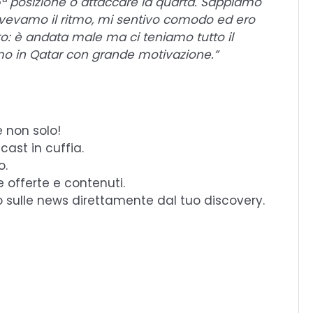
5ª posizione o attaccare la quarta. Sappiamo
vevamo il ritmo, mi sentivo comodo ed ero
to: è andata male ma ci teniamo tutto il
mo in Qatar con grande motivazione.”
e non solo!
cast in cuffia.
o.
e offerte e contenuti.
o sulle news direttamente dal tuo discovery.