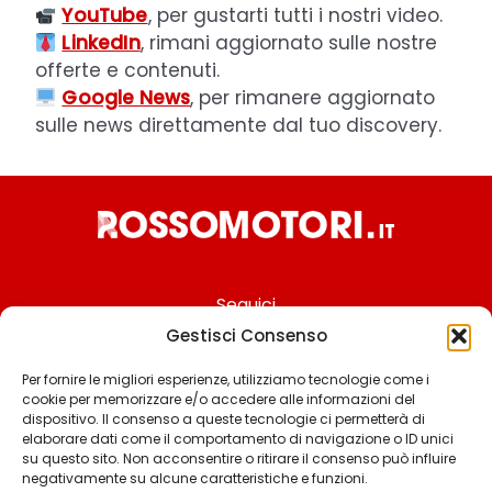
YouTube
, per gustarti tutti i nostri video.
LinkedIn
, rimani aggiornato sulle nostre
offerte e contenuti.
Google News
, per rimanere aggiornato
sulle news direttamente dal tuo discovery.
Seguici
Gestisci Consenso
Per fornire le migliori esperienze, utilizziamo tecnologie come i
cookie per memorizzare e/o accedere alle informazioni del
Chi siamo
dispositivo. Il consenso a queste tecnologie ci permetterà di
elaborare dati come il comportamento di navigazione o ID unici
Contattaci
su questo sito. Non acconsentire o ritirare il consenso può influire
negativamente su alcune caratteristiche e funzioni.
Termini & Condizioni