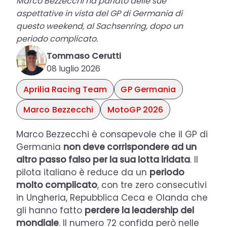
Marco Bezzecchi ha parlato delle sue
aspettative in vista del GP di Germania di
questo weekend, al Sachsenring, dopo un
periodo complicato.
Tommaso Cerutti
08 luglio 2026
Aprilia Racing Team
GP Germania
Marco Bezzecchi
MotoGP 2026
Marco Bezzecchi è consapevole che il GP di
Germania
non deve corrispondere ad un
altro passo falso per la sua lotta iridata
. Il
pilota italiano è reduce da un
periodo
molto complicato
, con tre zero consecutivi
in Ungheria, Repubblica Ceca e Olanda che
gli hanno fatto
perdere la leadership del
mondiale
. Il numero 72 confida però nelle