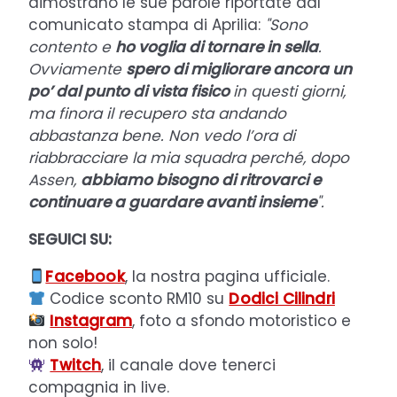
dimostrano le sue parole riportate dal
comunicato stampa di Aprilia:
"Sono
contento e
ho voglia di tornare in sella
.
Ovviamente
spero di migliorare ancora un
po’ dal punto di vista fisico
in questi giorni,
ma finora il recupero sta andando
abbastanza bene. Non vedo l’ora di
riabbracciare la mia squadra perché, dopo
Assen,
abbiamo bisogno di ritrovarci e
continuare a guardare avanti insieme
".
SEGUICI SU:
Facebook
, la nostra pagina ufficiale.
Codice sconto RM10 su
Dodici Cilindri
Instagram
, foto a sfondo motoristico e
non solo!
Twitch
, il canale dove tenerci
compagnia in live.