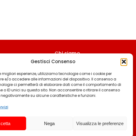
Chi siamo
Gestisci Consenso
Contattaci
Termini & Condizioni
 le migliori esperienze, utilizziamo tecnologie come i cookie per
 e/o accedere alle informazioni del dispositivo. Il consenso a
Cookie policy
nologie ci permetterà di elaborare dati come il comportamento di
 o ID unici su questo sito. Non acconsentire o ritirare il consenso
Privacy policy
e negativamente su alcune caratteristiche e funzioni.
Cookie settings
rvizi
cetta
Nega
Visualizza le preferenze