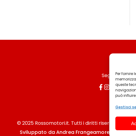
Per fornire
Seguici
memorizzare
queste tec
navigazione
può influir
Gestisci se
© 2025 Rossomotori.it. Tutti i diritti riservati.
Ac
Sviluppato da Andrea Frangeamore