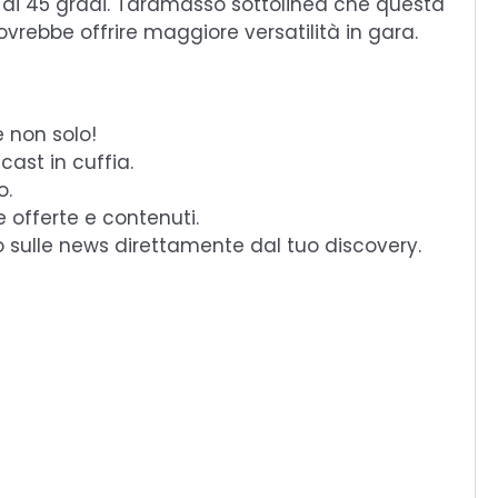
o ai 45 gradi. Taramasso sottolinea che questa
rebbe offrire maggiore versatilità in gara.
e non solo!
cast in cuffia.
o.
e offerte e contenuti.
o sulle news direttamente dal tuo discovery.