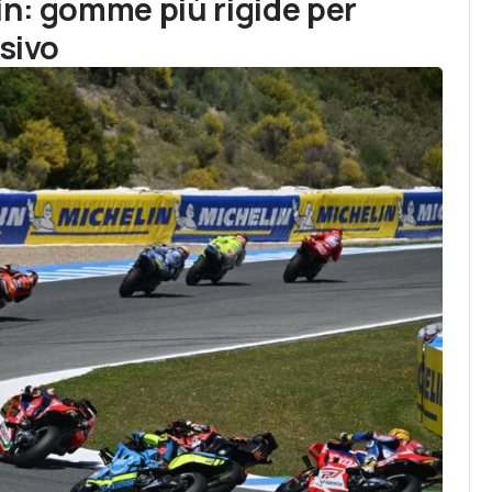
in: gomme più rigide per
ssivo