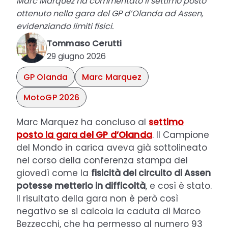
Marc Marquez ha commentato il settimo posto
ottenuto nella gara del GP d’Olanda ad Assen,
evidenziando limiti fisici.
Tommaso Cerutti
29 giugno 2026
GP Olanda
Marc Marquez
MotoGP 2026
Marc Marquez ha concluso al
settimo
posto la gara del GP d’Olanda
. Il Campione
del Mondo in carica aveva già sottolineato
nel corso della conferenza stampa del
giovedì come la
fisicità del circuito di Assen
potesse metterlo in difficoltà
, e così è stato.
Il risultato della gara non è però così
negativo se si calcola la caduta di Marco
Bezzecchi, che ha permesso al numero 93