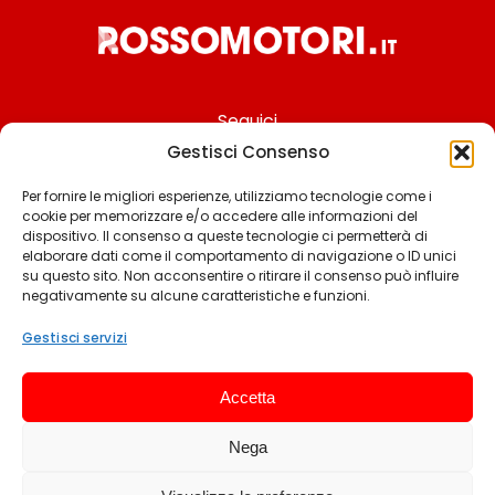
Seguici
Gestisci Consenso
Per fornire le migliori esperienze, utilizziamo tecnologie come i
cookie per memorizzare e/o accedere alle informazioni del
Chi siamo
dispositivo. Il consenso a queste tecnologie ci permetterà di
elaborare dati come il comportamento di navigazione o ID unici
Contattaci
su questo sito. Non acconsentire o ritirare il consenso può influire
negativamente su alcune caratteristiche e funzioni.
Termini & Condizioni
Cookie policy
Gestisci servizi
Privacy policy
Accetta
Cookie settings
Nega
© 2025 Rossomotori.it. Tutti i diritti riservati.