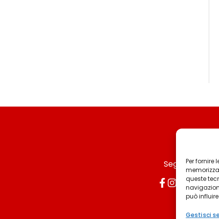
Per fornire
Seguici
memorizzare
queste tec
navigazione
può influir
Gestisci se