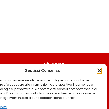
Chi siamo
Gestisci Consenso
Contattaci
Termini & Condizioni
 le migliori esperienze, utilizziamo tecnologie come i cookie per
 e/o accedere alle informazioni del dispositivo. Il consenso a
Cookie policy
nologie ci permetterà di elaborare dati come il comportamento di
 o ID unici su questo sito. Non acconsentire o ritirare il consenso
Privacy policy
e negativamente su alcune caratteristiche e funzioni.
Cookie settings
rvizi